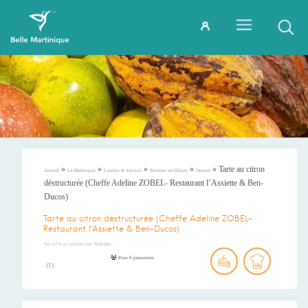
»
»
»
»
»
Tarte au citron
Accueil
La Martinique
Cuisine & Saveurs
Recettes antillaises
Dessert
déstructurée (Cheffe Adeline ZOBEL- Restaurant l’Assiette & Ben-
Ducos)
Tarte au citron déstructurée (Cheffe Adeline ZOBEL-
Restaurant l’Assiette & Ben-Ducos)
Recette proposée par
Nathalie
Pour 6 personnes
(
1
)