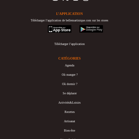
L’APPLICATION
Télécharger l’application de bellemartinique.com sur les stores
appstore
googleplay
Télécharger l’application
CATÉGORIES
Agenda
Où manger ?
Où dormir ?
Se déplacer
Activités&Loisirs
Recettes
Artisanat
Bien-être