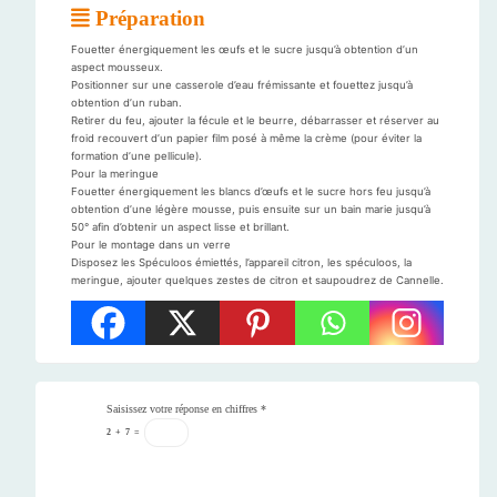
Préparation
Fouetter énergiquement les œufs et le sucre jusqu’à obtention d’un
aspect mousseux.
Positionner sur une casserole d’eau frémissante et fouettez jusqu’à
obtention d’un ruban.
Retirer du feu, ajouter la fécule et le beurre, débarrasser et réserver au
froid recouvert d’un papier film posé à même la crème (pour éviter la
formation d’une pellicule).
Pour la meringue
Fouetter énergiquement les blancs d’œufs et le sucre hors feu jusqu’à
obtention d’une légère mousse, puis ensuite sur un bain marie jusqu’à
50° afin d’obtenir un aspect lisse et brillant.
Pour le montage dans un verre
Disposez les Spéculoos émiettés, l’appareil citron, les spéculoos, la
meringue, ajouter quelques zestes de citron et saupoudrez de Cannelle.
Saisissez votre réponse en chiffres
*
2
+
7
=