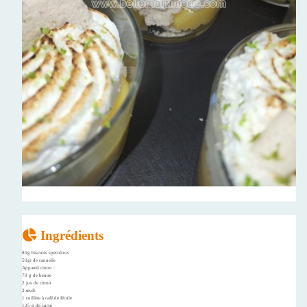
Ingrédients
80g biscuits spéculoos
50gr de cannelle
Appareil citron :
70 g de beurre
2 jus de citron
2 œufs
1 cuillère à café de fécule
125 g de sucre