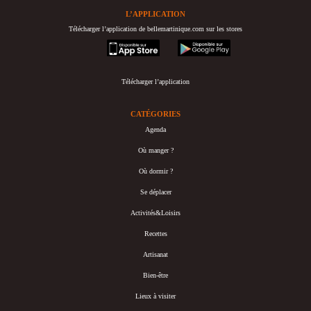
L’APPLICATION
Télécharger l’application de bellemartinique.com sur les stores
appstore
googleplay
Télécharger l’application
CATÉGORIES
Agenda
Où manger ?
Où dormir ?
Se déplacer
Activités&Loisirs
Recettes
Artisanat
Bien-être
Lieux à visiter