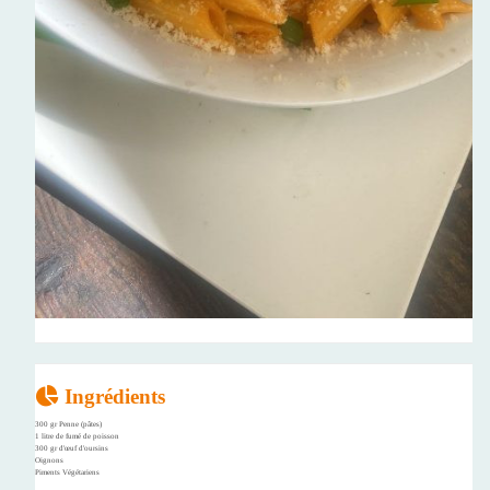
Ingrédients
300 gr Penne (pâtes)
1 litre de fumé de poisson
300 gr d'œuf d'oursins
Oignons
Piments Végétariens