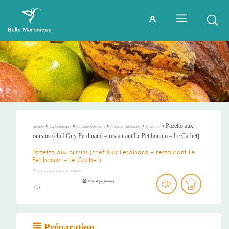
»
»
»
»
»
Pazetto aux
Accueil
La Martinique
Cuisine & Saveurs
Recettes antillaises
Poissons
oursins (chef Guy Ferdinand – restaurant Le Petibonum – Le Carbet)
Pazetto aux oursins (chef Guy Ferdinand – restaurant Le
Petibonum – Le Carbet)
Recette proposée par
Nathalie
Pour 4 personnes
(
1
)
Préparation