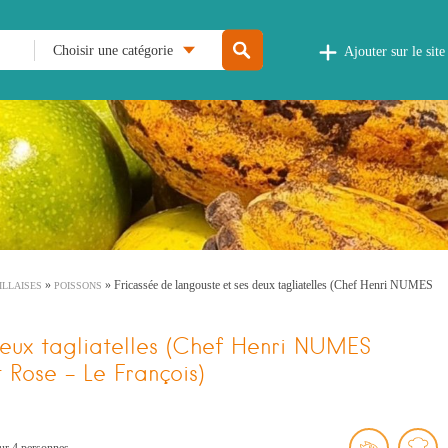
Choisir une catégorie
Ajouter sur le site
»
»
Fricassée de langouste et ses deux tagliatelles (Chef Henri NUMES
ILLAISES
POISSONS
deux tagliatelles (Chef Henri NUMES
Rose – Le François)
r 4 personnes