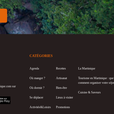
CATÉGORIES
Agenda
Recettes
La Martinique
Où manger ?
Artisanat
Tourisme en Martinique : que f
comment organiser votre séjo
inique.com sur
Où dormir ?
Bien-être
Cuisine & Saveurs
Se déplacer
Lieux à visiter
Activités&Loisirs
Promotions