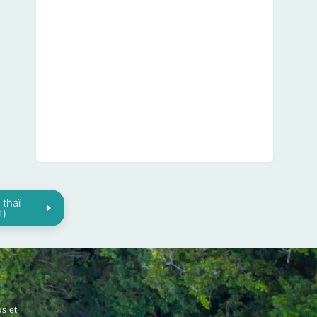
 thaï
t)
s et