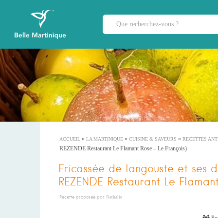
»
»
»
ACCUEIL
LA MARTINIQUE
CUISINE & SAVEURS
RECETTES ANT
REZENDE Restaurant Le Flamant Rose – Le François)
Fricassée de langouste et ses 
REZENDE Restaurant Le Flamant 
Recette proposée par
Nathalie
Pou