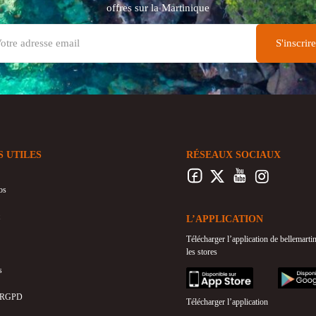
offres sur la Martinique
S UTILES
RÉSEAUX SOCIAUX
os
L’APPLICATION
Télécharger l’application de bellemart
les stores
s
appstore
googleplay
 RGPD
Télécharger l’application