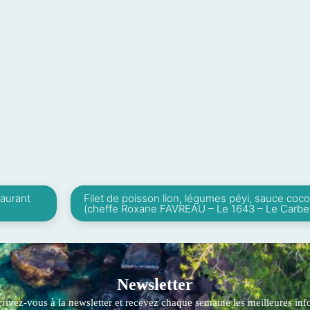
taurant
Filet de poisson lion, légumes péyi, sauce coco
(cheffe Roxane FAVREAU – Le 1643 – Le Carbe
Newsletter
crivez-vous à la newsletter et recevez chaque semaine les meilleures info