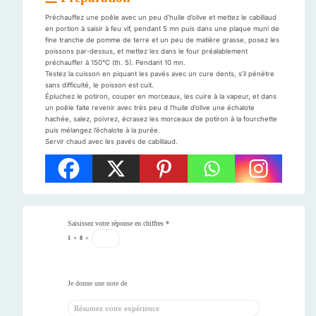
Préchauffez une poêle avec un peu d’huile d’olive et mettez le cabillaud
en portion à saisir à feu vif, pendant 5 mn puis dans une plaque muni de
fine tranche de pomme de terre et un peu de matière grasse, posez les
poissons par-dessus, et mettez les dans le four préalablement
préchauffer à 150°C (th. 5). Pendant 10 mn.
Testez la cuisson en piquant les pavés avec un cure dents, s’il pénètre
sans difficulté, le poisson est cuit.
Épluchez le potiron, couper en morceaux, les cuire à la vapeur, et dans
un poêle faite revenir avec très peu d l’huile d’olive une échalote
hachée, salez, poivrez, écrasez les morceaux de potiron à la fourchette
puis mélangez l’échalote à la purée.
Servir chaud avec les pavés de cabillaud.
Saisissez votre réponse en chiffres
*
1
+
8
=