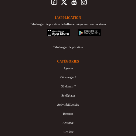
L’APPLICATION
Télécharger l’application de bellemartinique.com sur les stores
appstore
googleplay
Télécharger l’application
CATÉGORIES
Agenda
Où manger ?
Où dormir ?
Se déplacer
Activités&Loisirs
Recettes
Artisanat
Bien-être