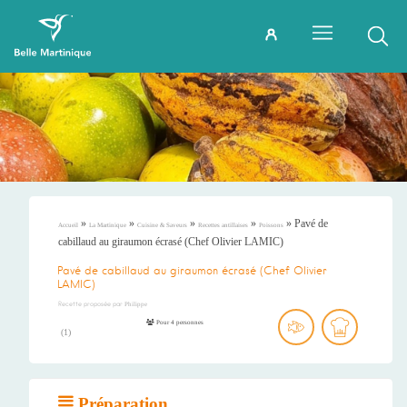
»
»
»
»
»
Pavé de
Accueil
La Martinique
Cuisine & Saveurs
Recettes antillaises
Poissons
cabillaud au giraumon écrasé (Chef Olivier LAMIC)
Pavé de cabillaud au giraumon écrasé (Chef Olivier
LAMIC)
Recette proposée par
Philippe
Pour 4 personnes
(
1
)
Préparation