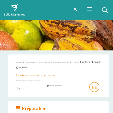
»
»
»
»
»
Cookies chocolat
Accueil
La Martinique
Cuisine & Saveurs
Recettes antillaises
Dessert
giraumon
Cookies chocolat giraumon
Recette proposée par
Philippe
Pour 6 personnes
(
1
)
Préparation