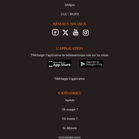
Widgets
CGU / RGPD
RÉSEAUX SOCIAUX
L’APPLICATION
Télécharger l’application de bellemartinique.com sur les stores
appstore
googleplay
Télécharger l’application
CATÉGORIES
Agenda
Où manger ?
Où dormir ?
Se déplacer
Activités&Loisirs