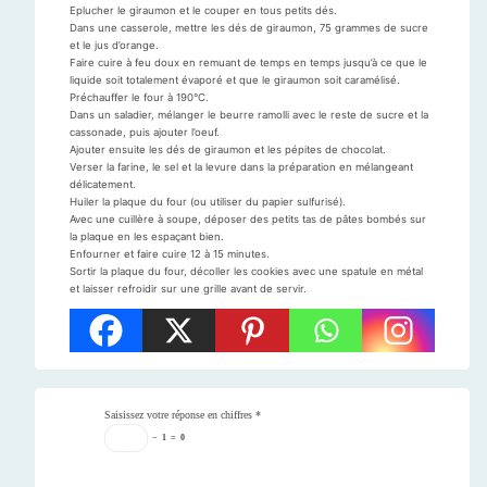
Eplucher le giraumon et le couper en tous petits dés.
Dans une casserole, mettre les dés de giraumon, 75 grammes de sucre
et le jus d’orange.
Faire cuire à feu doux en remuant de temps en temps jusqu’à ce que le
liquide soit totalement évaporé et que le giraumon soit caramélisé.
Préchauffer le four à 190°C.
Dans un saladier, mélanger le beurre ramolli avec le reste de sucre et la
cassonade, puis ajouter l’oeuf.
Ajouter ensuite les dés de giraumon et les pépites de chocolat.
Verser la farine, le sel et la levure dans la préparation en mélangeant
délicatement.
Huiler la plaque du four (ou utiliser du papier sulfurisé).
Avec une cuillère à soupe, déposer des petits tas de pâtes bombés sur
la plaque en les espaçant bien.
Enfourner et faire cuire 12 à 15 minutes.
Sortir la plaque du four, décoller les cookies avec une spatule en métal
et laisser refroidir sur une grille avant de servir.
Saisissez votre réponse en chiffres
*
−
1
=
0