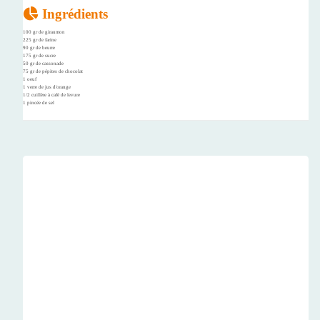
Ingrédients
100 gr de giraumon
225 gr de farine
90 gr de beurre
175 gr de sucre
50 gr de cassonade
75 gr de pépites de chocolat
1 oeuf
1 verre de jus d'orange
1/2 cuillère à café de levure
1 pincée de sel