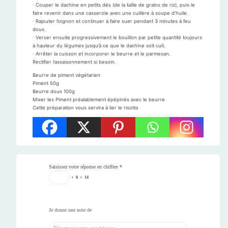
∙ Couper le dachine en petits dés (de la taille de grains de riz), puis le
faire revenir dans une casserole avec une cuillère à soupe d’huile.
∙ Rajouter l’oignon et continuer à faire suer pendant 3 minutes à feu
doux.
∙ Verser ensuite progressivement le bouillon par petite quantité toujours
à hauteur du légumes jusqu’à ce que le dachine soit cuit.
∙ Arrêter la cuisson et incorporer le beurre et le parmesan.
Rectifier l’assaisonnement si besoin.
Beurre de piment végétarien
Piment 50g
Beurre doux 100g
Mixer les Piment préalablement épépinés avec le beurre
Cette préparation vous servira à lier le risotto
Saisissez votre réponse en chiffres
*
+
8
=
14