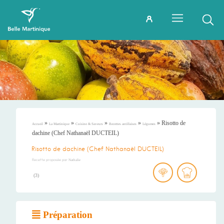
»
»
»
»
»
Risotto de
Accueil
La Martinique
Cuisine & Saveurs
Recettes antillaises
Légumes
dachine (Chef Nathanaël DUCTEIL)
Risotto de dachine (Chef Nathanaël DUCTEIL)
Recette proposée par
Nathalie
(
3
)
Préparation