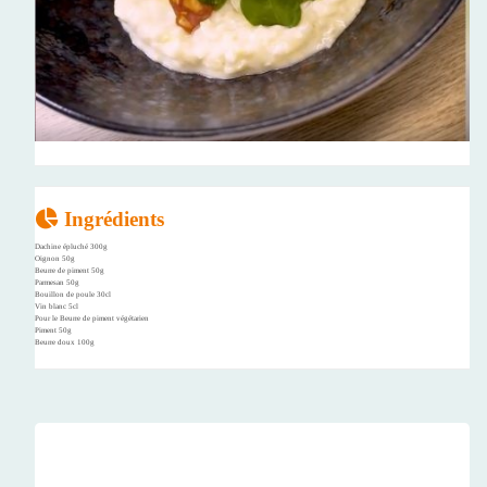
Ingrédients
Dachine épluché 300g
Oignon 50g
Beurre de piment 50g
Parmesan 50g
Bouillon de poule 30cl
Vin blanc 5cl
Pour le Beurre de piment végétarien
Piment 50g
Beurre doux 100g