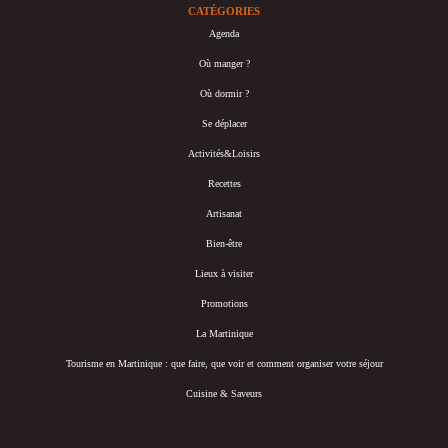
CATÉGORIES
Agenda
Où manger ?
Où dormir ?
Se déplacer
Activités&Loisirs
Recettes
Artisanat
Bien-être
Lieux à visiter
Promotions
La Martinique
Tourisme en Martinique : que faire, que voir et comment organiser votre séjour
Cuisine & Saveurs