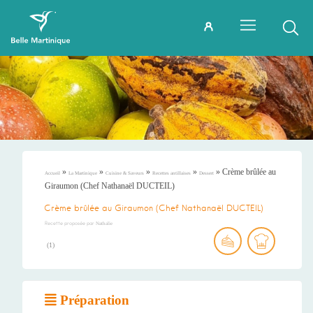
»
»
»
»
»
Crème brûlée au
Accueil
La Martinique
Cuisine & Saveurs
Recettes antillaises
Dessert
Giraumon (Chef Nathanaël DUCTEIL)
Crème brûlée au Giraumon (Chef Nathanaël DUCTEIL)
Recette proposée par
Nathalie
(
1
)
Préparation