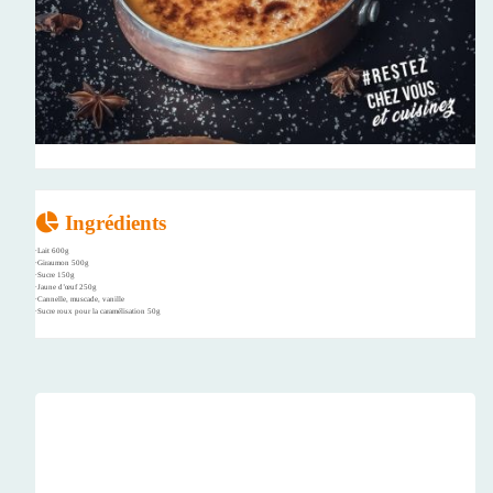
Ingrédients
∙Lait 600g
∙Giraumon 500g
∙Sucre 150g
∙Jaune d’œuf 250g
∙Cannelle, muscade, vanille
∙Sucre roux pour la caramélisation 50g