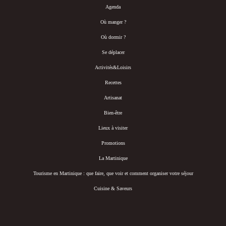
Agenda
Où manger ?
Où dormir ?
Se déplacer
Activités&Loisirs
Recettes
Artisanat
Bien-être
Lieux à visiter
Promotions
La Martinique
Tourisme en Martinique : que faire, que voir et comment organiser votre séjour
Cuisine & Saveurs