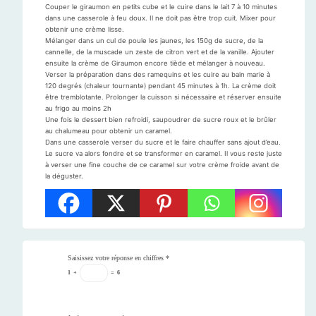
Couper le giraumon en petits cube et le cuire dans le lait 7 à 10 minutes
dans une casserole à feu doux. Il ne doit pas être trop cuit. Mixer pour
obtenir une crème lisse.
Mélanger dans un cul de poule les jaunes, les 150g de sucre, de la
cannelle, de la muscade un zeste de citron vert et de la vanille. Ajouter
ensuite la crème de Giraumon encore tiède et mélanger à nouveau.
Verser la préparation dans des ramequins et les cuire au bain marie à
120 degrés (chaleur tournante) pendant 45 minutes à 1h. La crème doit
être tremblotante. Prolonger la cuisson si nécessaire et réserver ensuite
au frigo au moins 2h
Une fois le dessert bien refroidi, saupoudrer de sucre roux et le brûler
au chalumeau pour obtenir un caramel.
Dans une casserole verser du sucre et le faire chauffer sans ajout d’eau.
Le sucre va alors fondre et se transformer en caramel. Il vous reste juste
à verser une fine couche de ce caramel sur votre crème froide avant de
la déguster.
Saisissez votre réponse en chiffres
*
1
+
=
6