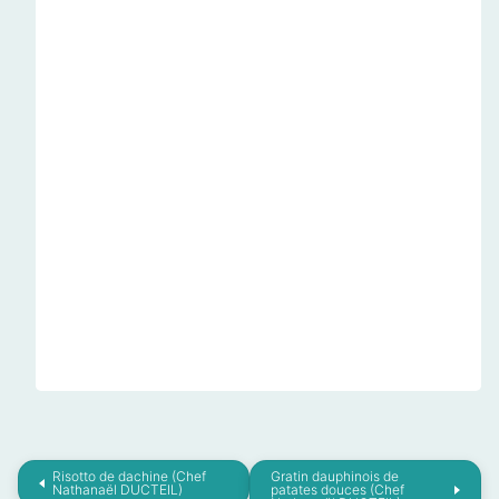
Risotto de dachine (Chef
Gratin dauphinois de
Nathanaël DUCTEIL)
patates douces (Chef