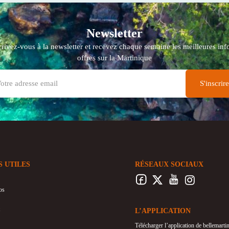
Newsletter
crivez-vous à la newsletter et recevez chaque semaine les meilleures info
offres sur la Martinique
S UTILES
RÉSEAUX SOCIAUX
os
L’APPLICATION
Télécharger l’application de bellemart