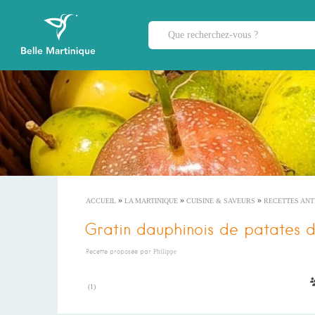
»
»
»
ACCUEIL
LA MARTINIQUE
CUISINE & SAVEURS
RECETTES ANT
Gratin dauphinois de patates 
Recette proposée par
Philippe
(
1
)