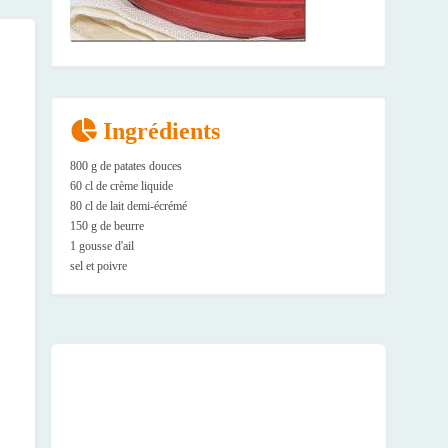
Ingrédients
800 g de patates douces
60 cl de crème liquide
80 cl de lait demi-écrémé
150 g de beurre
1 gousse d'ail
sel et poivre