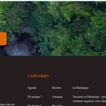
s et
CATÉGORIES
Agenda
Recettes
La Martinique
Où manger ?
Artisanat
Tourisme en Martinique : que f
comment organiser votre séjo
inique.com sur
Où dormir ?
Bien-être