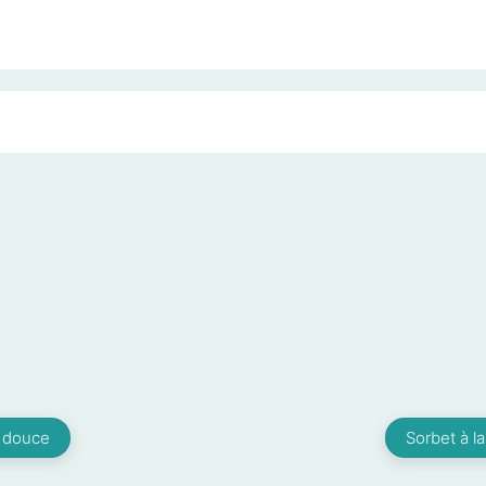
e douce
Sorbet à 