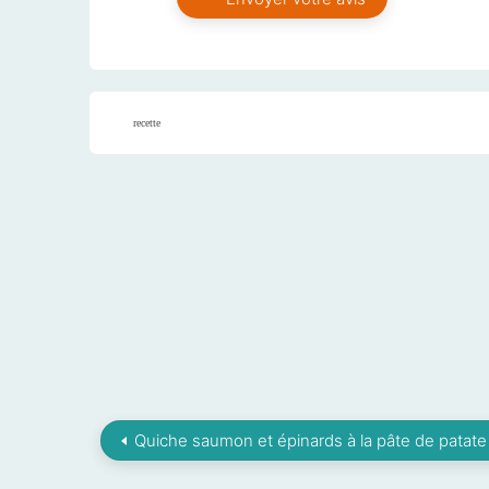
recette
Quiche saumon et épinards à la pâte de patat