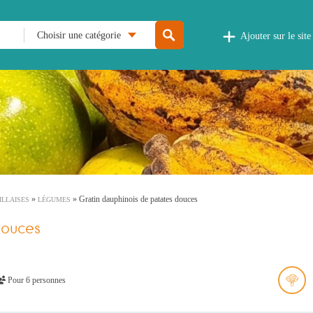
Choisir une catégorie
Ajouter sur le site
»
»
Gratin dauphinois de patates douces
ILLAISES
LÉGUMES
douces
Pour 6 personnes