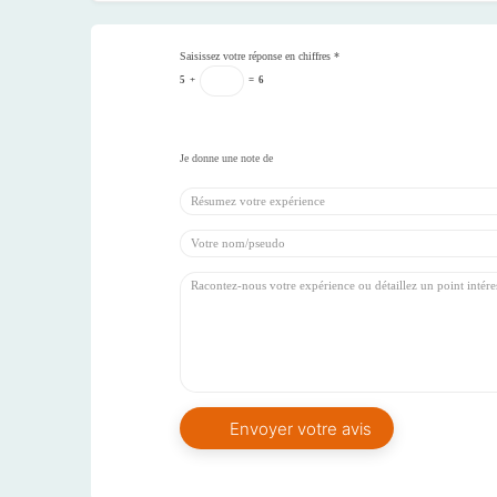
Saisissez votre réponse en chiffres
*
5
+
=
6