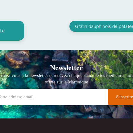
Gratin dauphinois de patat
-Le
Newsletter
crivez-vous à la newsletter et recevez chaque semaine les meilleures info
offres sur la Martinique