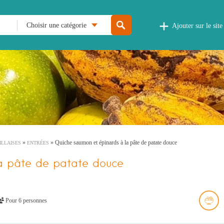
Choisir une catégorie
Ajouter sur le site
»
»
Quiche saumon et épinards à la pâte de patate douce
ILLAISES
ENTRÉES
a pâte de patate douce
Pour 6 personnes