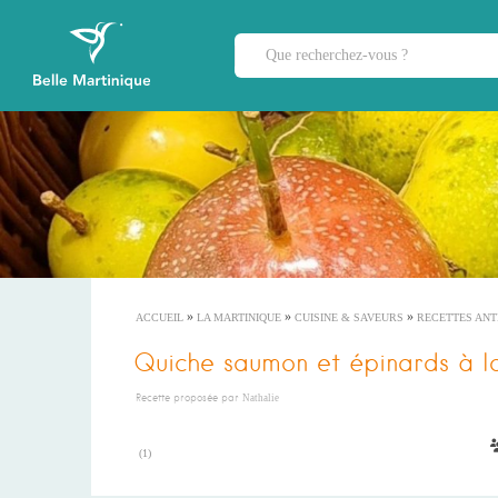
»
»
»
ACCUEIL
LA MARTINIQUE
CUISINE & SAVEURS
RECETTES ANT
Quiche saumon et épinards à l
Recette proposée par
Nathalie
(
1
)