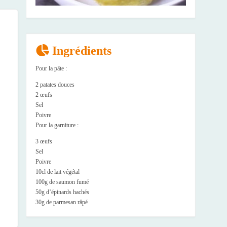
Ingrédients
Pour la pâte :
2 patates douces
2 œufs
Sel
Poivre
Pour la garniture :
3 œufs
Sel
Poivre
10cl de lait végétal
100g de saumon fumé
50g d’épinards hachés
30g de parmesan râpé