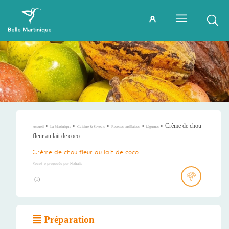
»
»
»
»
»
Crème de chou
Accueil
La Martinique
Cuisine & Saveurs
Recettes antillaises
Légumes
fleur au lait de coco
Crème de chou fleur au lait de coco
Recette proposée par
Nathalie
(
1
)
Préparation