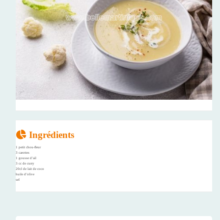
Ingrédients
1 petit chou-fleur
3 carottes
1 gousse d’ail
3 cc de curry
20cl de lait de coco
huile d’olive
sel