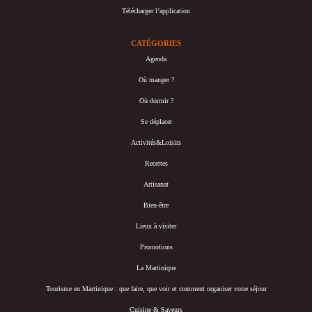
Télécharger l’application
CATÉGORIES
Agenda
Où manger ?
Où dormir ?
Se déplacer
Activités&Loisirs
Recettes
Artisanat
Bien-être
Lieux à visiter
Promotions
La Martinique
Tourisme en Martinique : que faire, que voir et comment organiser votre séjour
Cuisine & Saveurs