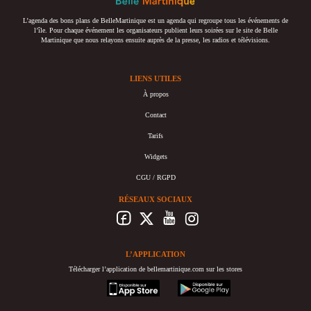
L’agenda des bons plans de BelleMartinique est un agenda qui regroupe tous les événements de
l’île. Pour chaque événement les organisateurs publient leurs soirées sur le site de Belle
Martinique que nous relayons ensuite auprès de la presse, les radios et télévisions.
LIENS UTILES
À propos
Contact
Tarifs
Widgets
CGU / RGPD
RÉSEAUX SOCIAUX
L’APPLICATION
Télécharger l’application de bellemartinique.com sur les stores
appstore
googleplay