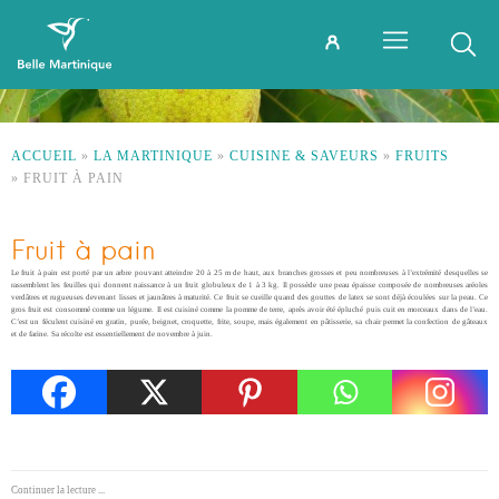
ACCUEIL
»
LA MARTINIQUE
»
CUISINE & SAVEURS
»
FRUITS
»
FRUIT À PAIN
Fruit à pain
Le fruit à pain est porté par un arbre pouvant atteindre 20 à 25 m de haut, aux branches grosses et peu nombreuses à l’extrémité desquelles se
rassemblent les feuilles qui donnent naissance à un fruit globuleux de 1 à 3 kg. Il possède une peau épaisse composée de nombreuses aréoles
verdâtres et rugueuses devenant lisses et jaunâtres à maturité. Ce fruit se cueille quand des gouttes de latex se sont déjà écoulées sur la peau. Ce
gros fruit est consommé comme un légume. Il est cuisiné comme la pomme de terre, après avoir été épluché puis cuit en morceaux dans de l’eau.
C’est un féculent cuisiné en gratin, purée, beignet, croquette, frite, soupe, mais également en pâtisserie, sa chair permet la confection de gâteaux
et de farine. Sa récolte est essentiellement de novembre à juin.
Continuer la lecture ...