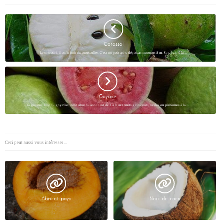
Corossol
Le corossol, il est le fruit du corossolier. C’est un petit arbre dépassant rarement 8 m. Son fruit, à la…
Goyave
La goyave, fruit du goyavier, petit arbre buissonnant de 2 à 8 aux fruits globuleux, ovales ou piriformes à la…
Ceci peut aussi vous intéresser ...
Abricot pays
Noix de coco