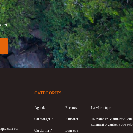
s et
CATÉGORIES
Agenda
Recettes
La Martinique
Où manger ?
Artisanat
Tourisme en Martinique : que f
comment organiser votre séjo
inique.com sur
Où dormir ?
Bien-être