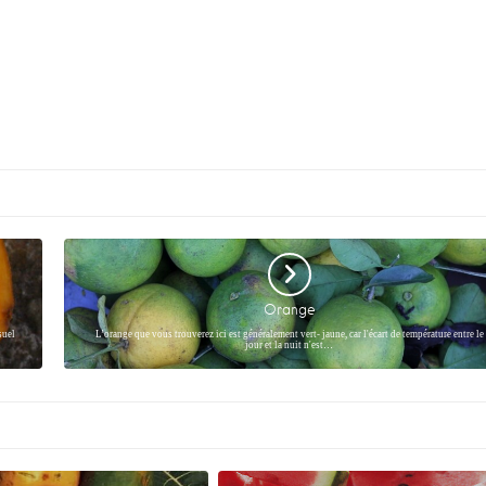
Orange
suel
L’orange que vous trouverez ici est généralement vert- jaune, car l'écart de température entre le
jour et la nuit n'est…