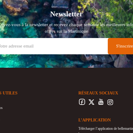
Newsletter
crivez-vous à la newsletter et recevez chaque semaine les meilleures info
offres sur la Martinique
S UTILES
RÉSEAUX SOCIAUX
os
L’APPLICATION
Télécharger l’application de bellemart