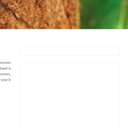
couvertes
Quand la
ucreries,
e pour le