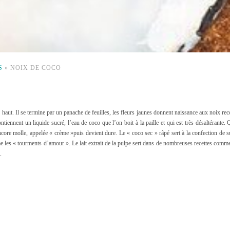
S
»
NOIX DE COCO
 haut. Il se termine par un panache de feuilles, les fleurs jaunes donnent naissance aux noix re
ennent un liquide sucré, l’eau de coco que l’on boit à la paille et qui est très désaltérante. 
core molle, appelée « crème »puis devient dure. Le « coco sec » râpé sert à la confection de s
mme les « tourments d’amour ». Le lait extrait de la pulpe sert dans de nombreuses recettes comm
.