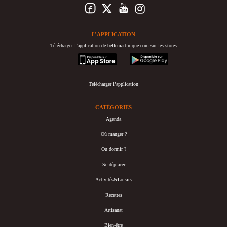
L’APPLICATION
Télécharger l’application de bellemartinique.com sur les stores
appstore
googleplay
Télécharger l’application
CATÉGORIES
Agenda
Où manger ?
Où dormir ?
Se déplacer
Activités&Loisirs
Recettes
Artisanat
Bien-être