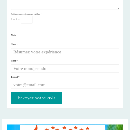
Saisissez votre réponse en chiffres
*
5
+
7
=
Note :
Titre :
Nom
*
E-mail
*