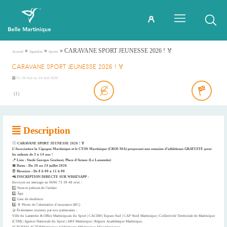
»
»
»
CARAVANE SPORT JEUNESSE 2026 ! 🏅
Accueil
Agendas
Sports
CARAVANE SPORT JEUNESSE 2026 ! 🏅
Du
au
20 Juil
24 Juil 2026
(
1
)
Description
🏃‍♂️ CARAVANE SPORT JEUNESSE 2026 ! 🏅
L’Association la Cigogne Martinique et le CTOS Martinique (CROS MA) proposent une semaine d’athlétisme GRATUITE pour
les enfants de 3 à 14 ans !
​📍 Lieu : Stade Georges Gratiant, Place d’Armes (Le Lamentin)
📅 Dates : Du 20 au 24 juillet 2026
⏰ Horaires : De 8 h 00 à 11 h 00
​📲 INSCRIPTION DIRECTE SUR WHATSAPP :
Envoyez un message au 0696 73 39 48 avec :
1️⃣ Nom et prénom de l’enfant
2️⃣ Âge
3️⃣ Lieu de résidence
4️⃣ 📎 Photo de l’attestation d’assurance (RC)
​🤝 Événement soutenu par nos partenaires :
Ville du Lamentin & Office Martiniquais du Sport | CACEM | Espace Sud | CAP Nord Martinique | Collectivité Territoriale de Martinique
(CTM) | Agence Nationale du Sport | ARS Martinique | Région Académique Martinique.