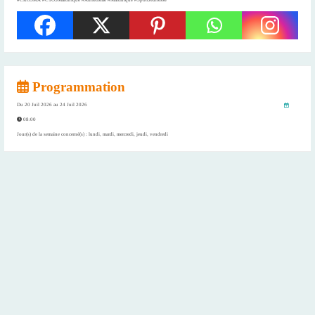
​#CROSMA #CTOSMartinique #Athletisme #Martinique #SportJeunesse
Programmation
Du
20 Juil 2026
au
24 Juil 2026
08:00
Jour(s) de la semaine concerné(s) : lundi, mardi, mercredi, jeudi, vendredi