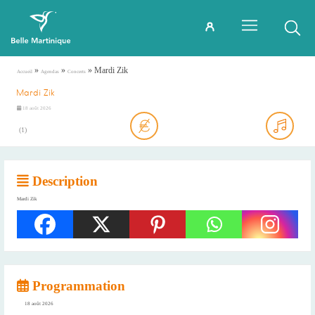
»
»
»
Mardi Zik
Accueil
Agendas
Concerts
Mardi Zik
18 août 2026
(
1
)
Description
Mardi Zik
Programmation
18 août 2026