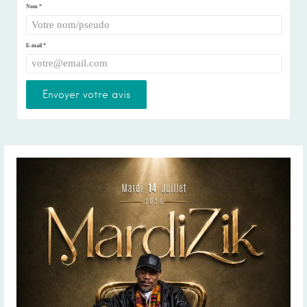
Nom
*
E-mail
*