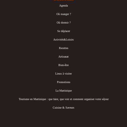
Agenda
Où manger ?
Où dormir ?
Se déplacer
Activités&Loisirs
Recettes
Artisanat
Bien-être
Lieux à visiter
Promotions
La Martinique
Tourisme en Martinique : que faire, que voir et comment organiser votre séjour
Cuisine & Saveurs