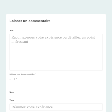
Laisser un commentaire
Avis :
Saisissez votre réponse en chiffres
*
1
+
5
=
Note :
Titre :