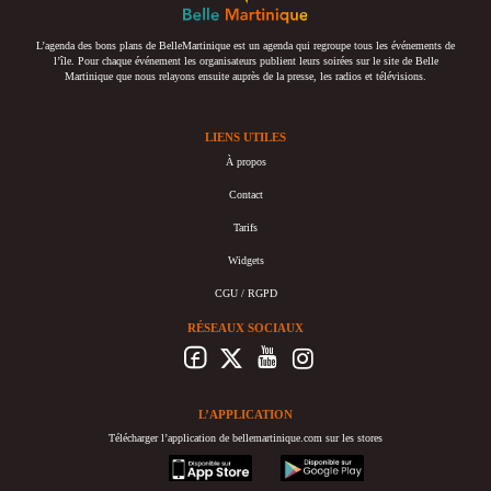
L’agenda des bons plans de BelleMartinique est un agenda qui regroupe tous les événements de
l’île. Pour chaque événement les organisateurs publient leurs soirées sur le site de Belle
Martinique que nous relayons ensuite auprès de la presse, les radios et télévisions.
LIENS UTILES
À propos
Contact
Tarifs
Widgets
CGU / RGPD
RÉSEAUX SOCIAUX
L’APPLICATION
Télécharger l’application de bellemartinique.com sur les stores
appstore
googleplay