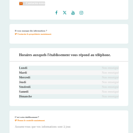
Contactez-nous
Faceb
Twitt
Youtu
Instag
ook
er
be
ram
Il vous manque des informations ?
Contactez le propriétaire maintenant.
Horaires auxquels l'établissement vous répond au téléphone.
Lundi
Non renseigné
Mardi
Non renseigné
Mercredi
Non renseigné
Jeudi
Non renseigné
Vendredi
Non renseigné
Samedi
Non renseigné
Dimanche
Non renseigné
C'est votre établissement ?
Prenez le contrôle maintenant.
Assurez-vous que vos informations sont à jour.