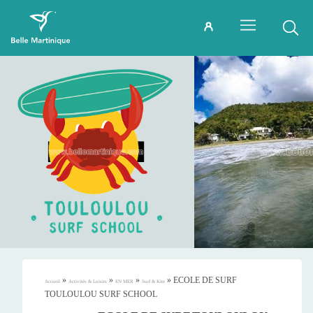
»
»
»
»
ECOLE DE SURF
Accueil
Activités & Loisirs
EN MER
Surf & Kite
TOULOULOU SURF SCHOOL