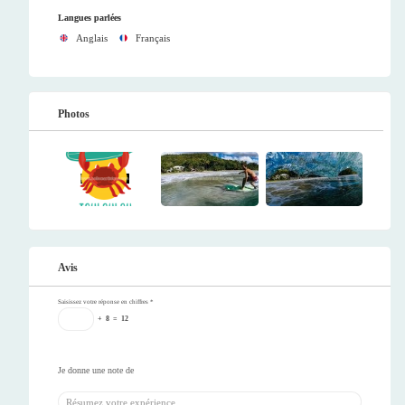
Langues parlées
Anglais
Français
Photos
Avis
Saisissez votre réponse en chiffres
*
+
8
=
12