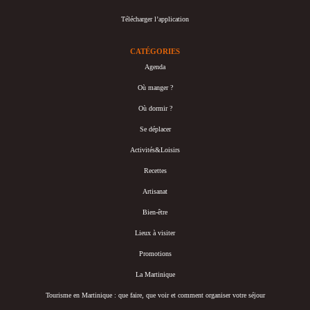
Télécharger l’application
CATÉGORIES
Agenda
Où manger ?
Où dormir ?
Se déplacer
Activités&Loisirs
Recettes
Artisanat
Bien-être
Lieux à visiter
Promotions
La Martinique
Tourisme en Martinique : que faire, que voir et comment organiser votre séjour