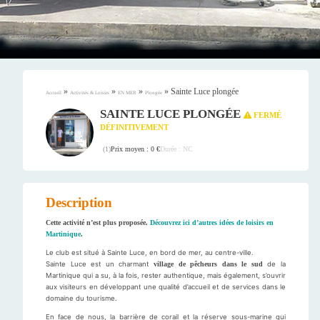
»
»
»
»
Sainte Luce plongée
Accueil
Activités & Loisirs
EN MER
Plongée
SAINTE LUCE PLONGÉE
FERMÉ
DÉFINITIVEMENT
Prix moyen : 0 €
Durée : NC
(
1
)
Description
Cette activité n’est plus proposée.
Découvrez ici d’autres idées de loisirs en
Martinique
.
Le club est situé à Sainte Luce, en bord de mer, au centre-ville.
Sainte Luce est un charmant
village de pêcheurs dans le sud
de la
Martinique qui a su, à la fois, rester authentique, mais également, s’ouvrir
aux visiteurs en développant une qualité d’accueil et de services dans le
domaine du tourisme.
En face de nous, la barrière de corail et la réserve sous-marine qui