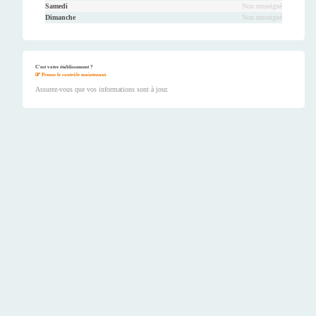
Samedi
Non renseigné
Dimanche
Non renseigné
C'est votre établissement ?
Prenez le contrôle maintenant.
Assurez-vous que vos informations sont à jour.