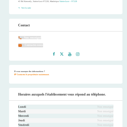
43 Bd Kennedy, Sainte-Luce 97228, Martinique
Sainte-Luce – 97228
Voir la carte
Contact
Non renseigné
Contactez-nous
Faceb
Twitt
Youtu
Instag
ook
er
be
ram
Il vous manque des informations ?
Contactez le propriétaire maintenant.
Horaires auxquels l'établissement vous répond au téléphone.
Lundi
Non renseigné
Mardi
Non renseigné
Mercredi
Non renseigné
Jeudi
Non renseigné
Vendredi
Non renseigné