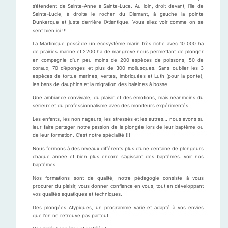
s’étendent de Sainte-Anne à Sainte-Luce. Au loin, droit devant, l’île de
Sainte-Lucie, à droite le rocher du Diamant, à gauche la pointe
Dunkerque et juste derrière l’Atlantique. Vous allez voir comme on se
sent bien ici !!!
La Martinique possède un écosystème marin très riche avec 10 000 ha
de prairies marine et 2200 ha de mangrove nous permettant de plonger
en compagnie d’un peu moins de 200 espèces de poissons, 50 de
coraux, 70 d’éponges et plus de 300 mollusques. Sans oublier les 3
espèces de tortue marines, vertes, imbriquées et Luth (pour la ponte),
les bans de dauphins et la migration des baleines à bosse.
Une ambiance conviviale, du plaisir et des émotions, mais néanmoins du
sérieux et du professionnalisme avec des moniteurs expérimentés.
Les enfants, les non nageurs, les stressés et les autres… nous avons su
leur faire partager notre passion de la plongée lors de leur baptême ou
de leur formation. C’est notre spécialité !!!
Nous formons à des niveaux différents plus d’une centaine de plongeurs
chaque année et bien plus encore s’agissant des baptêmes. voir nos
baptêmes.
Nos formations sont de qualité, notre pédagogie consiste à vous
procurer du plaisir, vous donner confiance en vous, tout en développant
vos qualités aquatiques et techniques.
Des plongées Atypiques, un programme varié et adapté à vos envies
que l’on ne retrouve pas partout.