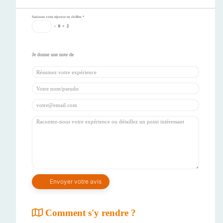
Saisissez votre réponse en chiffres
*
−
6
=
2
Comment s'y rendre ?