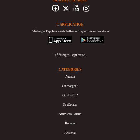
L’APPLICATION
Télécharger l’application de bellemartinique.com sur les stores
appstore
googleplay
Télécharger l’application
CATÉGORIES
Agenda
Où manger ?
Où dormir ?
Se déplacer
Activités&Loisirs
Recettes
Artisanat