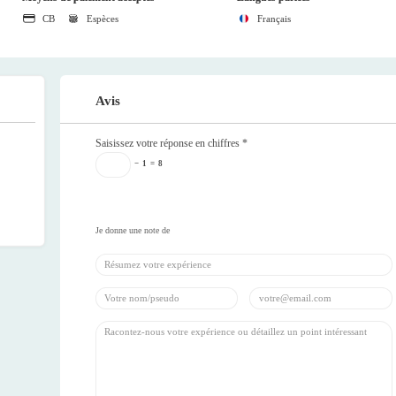
CB
Espèces
Français
Avis
Saisissez votre réponse en chiffres
*
−
1
=
8