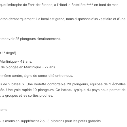
ique limitrophe de Fort-de-France, à l’Hôtel la Batelière **** en bord de mer.
ton d’embarquement. Le local est grand, nous disposons d’un vestiaire et d’une
 recevoir 25 plongeurs simultanément.
 1° degré)
 Martinique – 43 ans.
 de plongée en Martinique – 27 ans.
e même centre, signe de complicité entre nous.
ns de 2 bateaux. Une vedette confortable 20 plongeurs, équipée de 2 échelles
gée. Une yole rapide 10 plongeurs. Ce bateau typique du pays nous permet de
tits groupes et les sorties proches.
onome
ous avons en supplément 2 ou 3 biberons pour les petits gabarits.