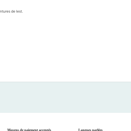
ntures de lest.
Moyens de paiement acceptés
Langues parlées