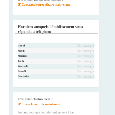
Contactez le propriétaire maintenant.
Horaires auxquels l'établissement vous
répond au téléphone.
Non renseigné
Lundi
Non renseigné
Mardi
Non renseigné
Mercredi
Non renseigné
Jeudi
Non renseigné
Vendredi
Non renseigné
Samedi
Non renseigné
Dimanche
C'est votre établissement ?
Prenez le contrôle maintenant.
Assurez-vous que vos informations sont à jour.