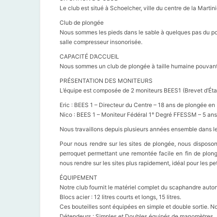
Le club est situé à Schoelcher, ville du centre de la Martin
Club de plongée
Nous sommes les pieds dans le sable à quelques pas du pon
salle compresseur insonorisée.
CAPACITÉ D’ACCUEIL
Nous sommes un club de plongée à taille humaine pouvant
PRÉSENTATION DES MONITEURS
L’équipe est composée de 2 moniteurs BEES1 (Brevet d’État
Eric : BEES 1 – Directeur du Centre – 18 ans de plongée en
Nico : BEES 1 – Moniteur Fédéral 1° Degré FFESSM – 5 ans
Nous travaillons depuis plusieurs années ensemble dans l
Pour nous rendre sur les sites de plongée, nous disposo
perroquet permettant une remontée facile en fin de plon
nous rendre sur les sites plus rapidement, idéal pour les pe
ÉQUIPEMENT
Notre club fournit le matériel complet du scaphandre aut
Blocs acier : 12 litres courts et longs, 15 litres.
Ces bouteilles sont équipées en simple et double sortie. N
Détendeurs : Simples et Doubles équipés de manomètres.