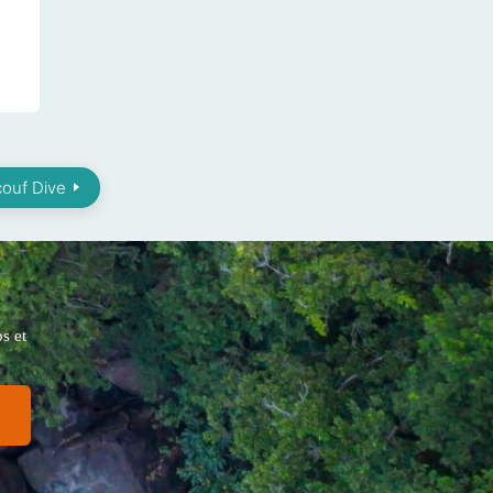
couf Dive
s et