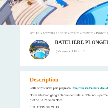
»
»
»
»
Batelière 
ACCUEIL
ACTIVITÉS & LOISIRS
EN MER
PLONGÉE
BATELIÈRE PLONGÉ
Prix moyen : 0 €
Durée : NC
(
1
)
Description
Cette activité n’est plus proposée.
Découvrez ici d’autres idées d
Notre situation géographique centrale sur l’île, nous perme
l’îlet de La Perle au Nord.
SITUATION DU CLUB