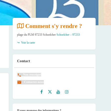
Comment s'y rendre ?
plage du PLM 97233 Schoelcher
Schoelcher – 97233
Voir la carte
Contact
Non renseigné
Contactez-nous
Faceb
Twitte
Youtu
Instag
ook
r
be
ram
Il vous manque des informations ?