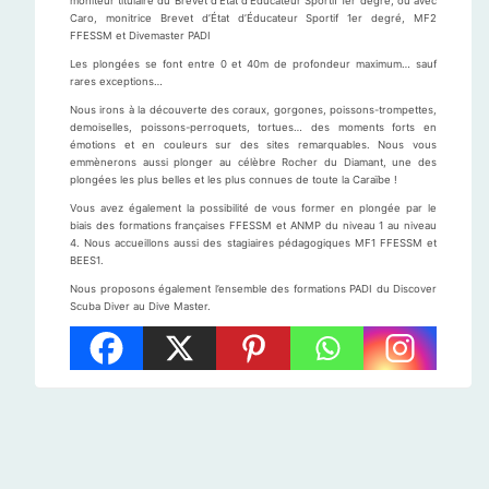
moniteur titulaire du Brevet d’État d’Éducateur Sportif 1er degré, ou avec
Caro, monitrice Brevet d’État d’Éducateur Sportif 1er degré, MF2
FFESSM et Divemaster PADI
Les plongées se font entre 0 et 40m de profondeur maximum… sauf
rares exceptions…
Nous irons à la découverte des coraux, gorgones, poissons-trompettes,
demoiselles, poissons-perroquets, tortues… des moments forts en
émotions et en couleurs sur des sites remarquables. Nous vous
emmènerons aussi plonger au célèbre Rocher du Diamant, une des
plongées les plus belles et les plus connues de toute la Caraïbe !
Vous avez également la possibilité de vous former en plongée par le
biais des formations françaises FFESSM et ANMP du niveau 1 au niveau
4. Nous accueillons aussi des stagiaires pédagogiques MF1 FFESSM et
BEES1.
Nous proposons également l’ensemble des formations PADI du Discover
Scuba Diver au Dive Master.