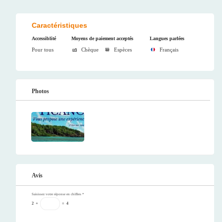
Caractéristiques
Accessiblité
Moyens de paiement acceptés
Langues parlées
Pour tous
Chèque
Espèces
Français
Photos
Avis
Saisissez votre réponse en chiffres
*
2
+
=
4