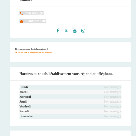
Non renseigné
Contactez-nous
Faceb
Twitt
Youtu
Instag
ook
er
be
ram
Il vous manque des informations ?
Contactez le propriétaire maintenant.
Horaires auxquels l'établissement vous répond au téléphone.
Lundi
Non renseigné
Mardi
Non renseigné
Mercredi
Non renseigné
Jeudi
Non renseigné
Vendredi
Non renseigné
Samedi
Non renseigné
Dimanche
Non renseigné