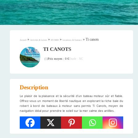
»
»
»
»
Ti canots
Accueil
Activités & Loisirs
EN MER
Locations de bateaux
TI CANOTS
Prix moyen : 0 €
Durée : NC
(
1
)
Description
Le plaisir de la plaisance et la sécurité d’un bateau moteur sûr et fiable.
Offrez-vous un moment de liberté nautique en explorant la riche baie du
robert à bord de bateaux à moteur sans permis Ti Canots, moyen de
navigation idéal pour prendre le soleil sur la mer calme des antilles.