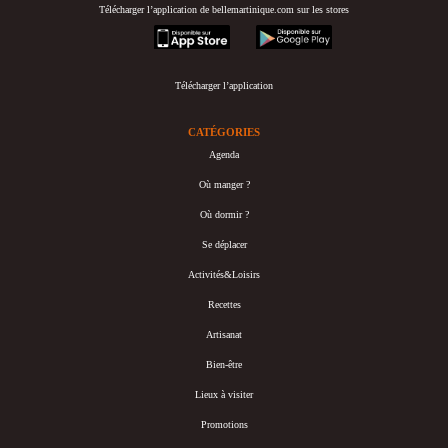
Télécharger l’application de bellemartinique.com sur les stores
appstore
googleplay
Télécharger l’application
CATÉGORIES
Agenda
Où manger ?
Où dormir ?
Se déplacer
Activités&Loisirs
Recettes
Artisanat
Bien-être
Lieux à visiter
Promotions