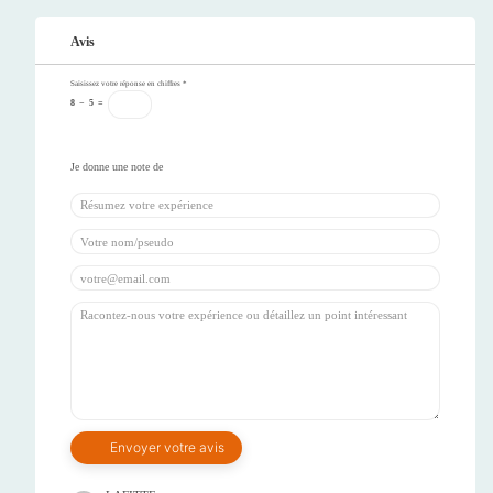
Avis
Saisissez votre réponse en chiffres
*
8
−
5
=