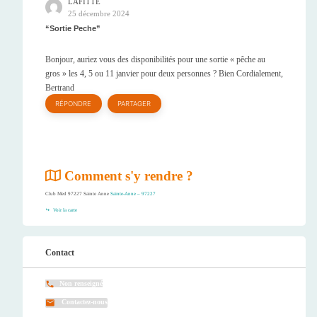
LAFITTE
25 décembre 2024
Sortie Peche
Bonjour, auriez vous des disponibilités pour une sortie « pêche au
gros » les 4, 5 ou 11 janvier pour deux personnes ? Bien Cordialement,
Bertrand
RÉPONDRE
PARTAGER
Comment s'y rendre ?
Club Med 97227 Sainte Anne
Sainte-Anne – 97227
Voir la carte
Contact
Non renseigné
Contactez-nous