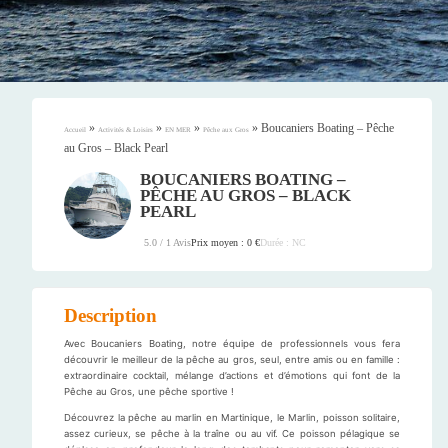
»
»
»
»
Boucaniers Boating – Pêche
Accueil
Activités & Loisirs
EN MER
Pêche aux Gros
au Gros – Black Pearl
BOUCANIERS BOATING –
PÊCHE AU GROS – BLACK
PEARL
Prix moyen : 0 €
Durée : NC
5.0 / 1 Avis
Description
Avec Boucaniers Boating, notre équipe de professionnels vous fera
découvrir le meilleur de la pêche au gros, seul, entre amis ou en famille :
extraordinaire cocktail, mélange d’actions et d’émotions qui font de la
Pêche au Gros, une pêche sportive !
Découvrez la pêche au marlin en Martinique, le Marlin, poisson solitaire,
assez curieux, se pêche à la traîne ou au vif. Ce poisson pélagique se