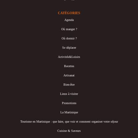
CATÉGORIES
Agenda
Où manger ?
Où dormir ?
Se déplacer
Activités&Loisirs
Recettes
Artisanat
Bien-être
Lieux à visiter
Promotions
La Martinique
Tourisme en Martinique : que faire, que voir et comment organiser votre séjour
Cuisine & Saveurs