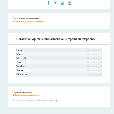
Faceb
Twitt
Youtu
Instag
ook
er
be
ram
Il vous manque des informations ?
Contactez le propriétaire maintenant.
Horaires auxquels l'établissement vous répond au téléphone.
Lundi
Non renseigné
Mardi
Non renseigné
Mercredi
Non renseigné
Jeudi
Non renseigné
Vendredi
Non renseigné
Samedi
Non renseigné
Dimanche
Non renseigné
C'est votre établissement ?
Prenez le contrôle maintenant.
Assurez-vous que vos informations sont à jour.