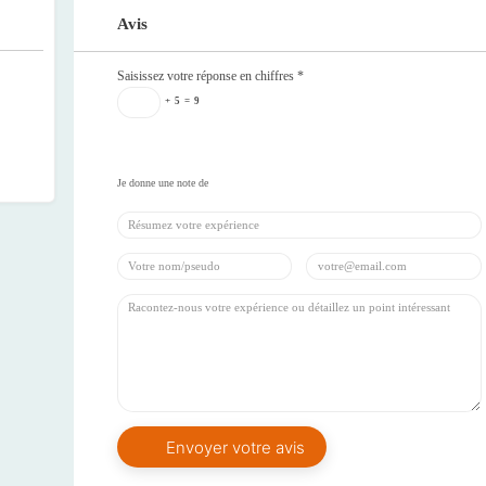
Avis
Saisissez votre réponse en chiffres
*
+
5
=
9