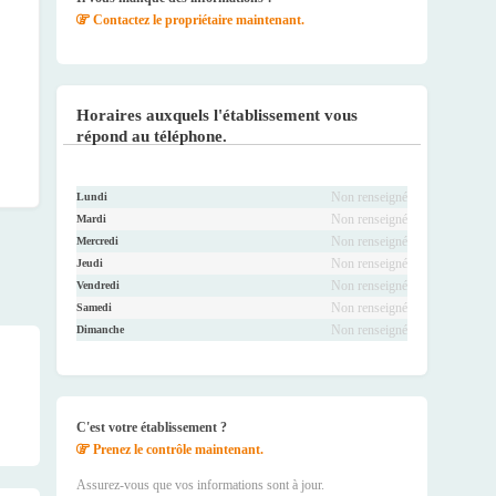
Contactez le propriétaire maintenant.
Horaires auxquels l'établissement vous
répond au téléphone.
Non renseigné
Lundi
Non renseigné
Mardi
Non renseigné
Mercredi
Non renseigné
Jeudi
Non renseigné
Vendredi
Non renseigné
Samedi
Non renseigné
Dimanche
C'est votre établissement ?
Prenez le contrôle maintenant.
Assurez-vous que vos informations sont à jour.