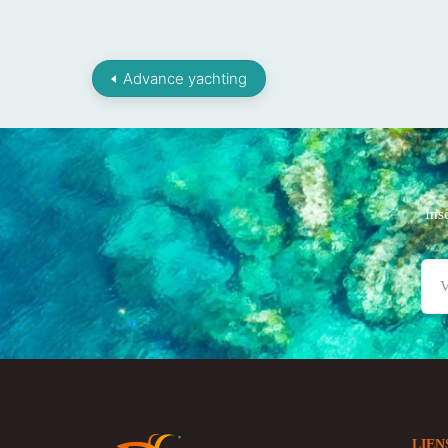
Advance yachting
Ins
LIEN