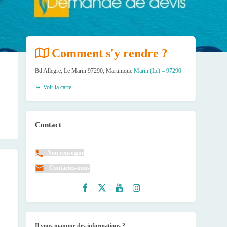
Comment s'y rendre ?
Bd Allegre, Le Marin 97290, Martinique
Marin (Le) – 97290
Voir la carte
Contact
Non renseigné
Contactez-nous
Faceb
Twitte
Youtu
Instag
ook
r
be
ram
Il vous manque des informations ?