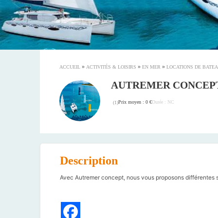
»
»
»
ACCUEIL
ACTIVITÉS & LOISIRS
EN MER
LOCATIONS DE BATE
AUTREMER CONCEP
Prix moyen : 0 €
Durée : NC
(
1
)
Description
Avec Autremer concept, nous vous proposons différentes so