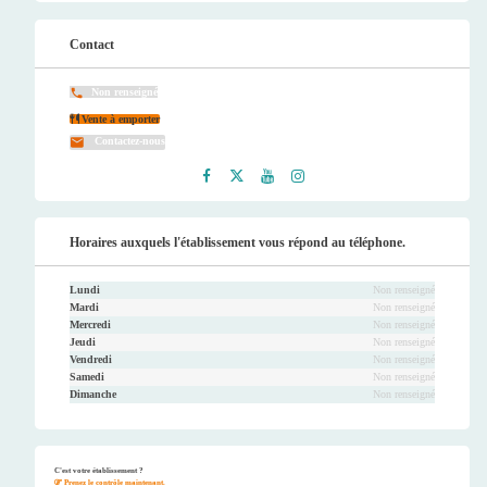
Contact
Non renseigné
Vente à emporter
Contactez-nous
Faceb
Twitt
Youtu
Instag
ook
er
be
ram
Horaires auxquels l'établissement vous répond au téléphone.
Lundi
Non renseigné
Mardi
Non renseigné
Mercredi
Non renseigné
Jeudi
Non renseigné
Vendredi
Non renseigné
Samedi
Non renseigné
Dimanche
Non renseigné
C'est votre établissement ?
Prenez le contrôle maintenant.