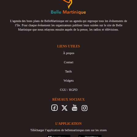
L’agenda des bons plans de BelleMartinique est un agenda qui regroupe tous les événements de
l’île. Pour chaque événement les organisateurs publient leurs soirées sur le site de Belle
Martinique que nous relayons ensuite auprès de la presse, les radios et télévisions.
LIENS UTILES
À propos
Contact
Tarifs
Widgets
CGU / RGPD
RÉSEAUX SOCIAUX
L’APPLICATION
Télécharger l’application de bellemartinique.com sur les stores
appstore
googleplay