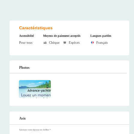
Caractéristiques
Accessiblité
Moyens de paiement acceptés
Langues parlées
Pour tous
Chèque
Espèces
Français
Photos
Avis
Saisissez votre réponse en chiffres
*