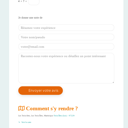
4
+
7
=
Comment s'y rendre ?
Les Trois-ïlets, Les Trois-Îlets, Martinique
Trois-Îlets (Les) – 97229
Voir la carte