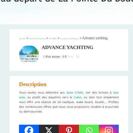
»
»
»
»
Advance yachting
Accueil
Activités & Loisirs
EN MER
Locations de bateaux
ADVANCE YACHTING
Prix moyen : 0 €
Durée : NC
(
1
)
Description
Vous voulez vous détendre aux
Anses d’Arlet
, voir des tortues à
Anse
noire
, ou plutôt des dauphins vers le
Carbet
, ou bien tout simplement
vous offrir une séance de ski nautique, wake board, bouée…. Profitez
des nombreuses offres que nous vous proposons: location à la journée
ou demi-journée.