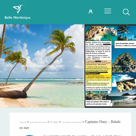
»
»
»
»
Capitaine Dany – Balade
Accueil
Activités & Loisirs
EN MER
Croisières à la journée
en mer