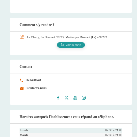
Comment s'y rendre ?
La Cherry, Le Diamant 97223, Martinique
Diamant (Le) – 97223
Voir la carte
Contact
0696431648
Contactez-nous
Faceb
Twitt
Youtu
Instag
ook
er
be
ram
Horaires auxquels l'établissement vous répond au téléphone.
Lundi
07:30 à 21:00
Mardi
07:30 à 21:00