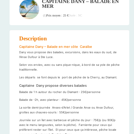
CAPITAINE DANY – BALADE EN
MER
Prix moyen : 25 €
Durée : NC
(
1
)
Description
Capitaine Dany – Balade en mer côte Caraïbe
Dany vous propose des balades, excursions, dans les eaux du sud, de
l’Anse Dufour à Ste Luce.
Selon vos envies, avec ou sans pique-nique, à bord de sa yole de pêche
traditionnelle.
Les départs se font depuis le port de pêche de la Cherry, au Diamant.
Capitaine Dany propose diverses balades
Balade de 1 h autour du rocher du Diamant : 25€/personne
Balade de -2h, avec planteur : 45€/personne
La sortie demi-journée Anses-d’Arlet / Grande Anse ou Anse Dufour,
grottes aux chauves-souris : 55€/personne
Journée sur un îlet avec barbecue et pêche du jour : 75€/p (ou 90€/p
avec le menu langoustes, selon la pêche). Farniente pour ceux qui
préfèrent rester sur l’îlet. Et pour ceux que ça intéresse, pêche locale