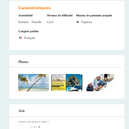
Caractéristiques
Accessiblité
Niveaux de difficulté
Moyens de paiement acceptés
Enfants
Famille
Cool
Espèces
Langues parlées
Français
Photos
Avis
Saisissez votre réponse en chiffres
*
+
1
=
9