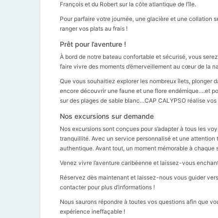
François et du Robert sur la côte atlantique de l’île.
Pour parfaire votre journée, une glacière et une collation se
ranger vos plats au frais !
Prêt pour l’aventure !
À bord de notre bateau confortable et sécurisé, vous sere
faire vivre des moments d’émerveillement au cœur de la na
Que vous souhaitiez explorer les nombreux îlets, plonger 
encore découvrir une faune et une flore endémique….et p
sur des plages de sable blanc…CAP CALYPSO réalise vos r
Nos excursions sur demande
Nos excursions sont conçues pour s’adapter à tous les vo
tranquillité. Avec un service personnalisé et une attentio
authentique. Avant tout, un moment mémorable à chaque so
Venez vivre l’aventure caribéenne et laissez-vous enchant
Réservez dès maintenant et laissez-nous vous guider vers 
contacter pour plus d’informations !
Nous saurons répondre à toutes vos questions afin que vou
expérience ineffaçable !