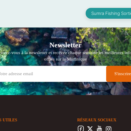
Sumra Fishing Sort
Newsletter
crivez-vous à la newsletter et recevez chaque semaine les meilleures info
offres sur la Martinique
S UTILES
RÉSEAUX SOCIAUX