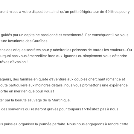
ront mises à votre disposition, ainsi qu’un petit réfrigérateur de 49 litres pour y
z guidés par un capitaine passionné et expérimenté. Par conséquent il va vous
ture luxuriante des Caraïbes.
dans des criques secrètes pour y admirer les poissons de toutes les couleurs…Ou
ourquoi pas vous émerveillez face aux iguanes ou simplement vous détendre
êves d’évasion !
yageurs, des familles en quête d’aventure aux couples cherchant romance et
n toute particulière aux moindres détails, nous vous promettons une expérience
rtie en mer rien que pour vous !
er par la beauté sauvage de la Martinique.
des souvenirs qui resteront gravés pour toujours ! N’hésitez pas à nous
s puissiez organiser la journée parfaite. Nous nous engageons à rendre cette