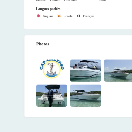
Langues parlées
Anglais
Créole
Français
Photos