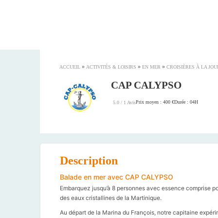
»
»
»
ACCUEIL
ACTIVITÉS & LOISIRS
EN MER
CROISIÈRES À LA JO
CAP CALYPSO
Prix moyen : 400 €
Durée : 04H
5.0 / 1 Avis
Description
Balade en mer avec CAP CALYPSO
Embarquez jusqu’à 8 personnes avec essence comprise po
des eaux cristallines de la Martinique.
Au départ de la Marina du François, notre capitaine expérim