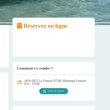
Réservez en ligne
Comment s'y rendre ?
J4C6+HCF, Le François 97240, Martinique
François
(Le) – 97240
Voir la carte