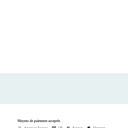
Moyens de paiement acceptés
American Express
CB
Espèces
Virement