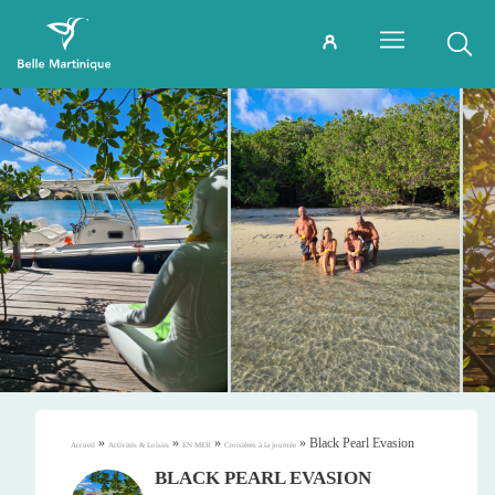
»
»
»
»
Black Pearl Evasion
Accueil
Activités & Loisirs
EN MER
Croisières à la journée
BLACK PEARL EVASION