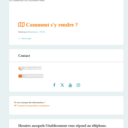
Les commentaires sont actuellement fermés.
Comment s'y rendre ?
Martinique
Robert (Le) – 97231
Voir la carte
Contact
Non renseigné
Contactez-nous
Faceb
Twitt
Youtu
Instag
ook
er
be
ram
Il vous manque des informations ?
Contactez le propriétaire maintenant.
Horaires auxquels l'établissement vous répond au téléphone.