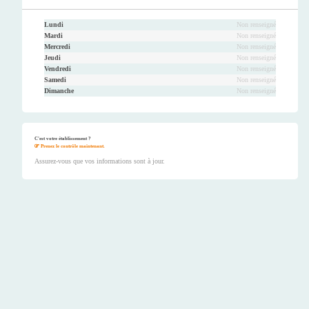
Lundi
Non renseigné
Mardi
Non renseigné
Mercredi
Non renseigné
Jeudi
Non renseigné
Vendredi
Non renseigné
Samedi
Non renseigné
Dimanche
Non renseigné
C'est votre établissement ?
Prenez le contrôle maintenant.
Assurez-vous que vos informations sont à jour.