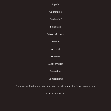
Agenda
Où manger ?
Où dormir ?
Se déplacer
Activités&Loisirs
Recettes
Artisanat
Bien-être
Lieux à visiter
Promotions
La Martinique
Tourisme en Martinique : que faire, que voir et comment organiser votre séjour
Cuisine & Saveurs