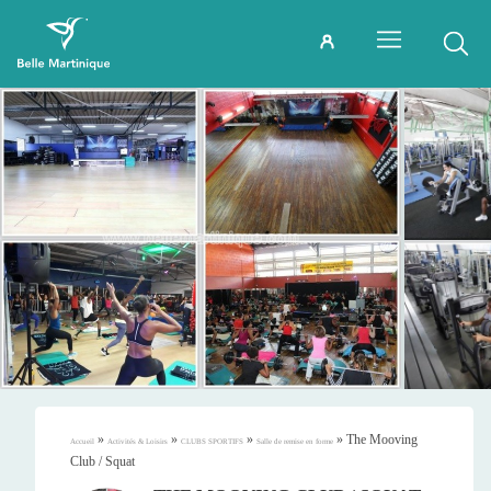
»
»
»
»
The Mooving
Accueil
Activités & Loisirs
CLUBS SPORTIFS
Salle de remise en forme
Club / Squat