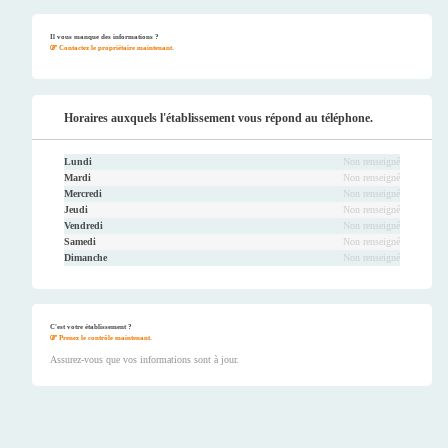
Faceb
Twitt
Youtu
Instag
ook
er
be
ram
Il vous manque des informations ?
Contactez le propriétaire maintenant.
Horaires auxquels l'établissement vous répond au téléphone.
Lundi
Non renseigné
Mardi
Non renseigné
Mercredi
Non renseigné
Jeudi
Non renseigné
Vendredi
Non renseigné
Samedi
Non renseigné
Dimanche
Non renseigné
C'est votre établissement ?
Prenez le contrôle maintenant.
Assurez-vous que vos informations sont à jour.