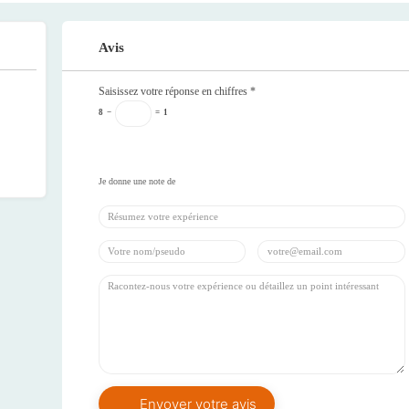
Avis
Saisissez votre réponse en chiffres
*
8
−
=
1