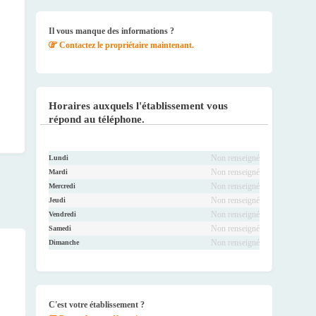
Faceb
Twitte
Youtu
Instag
ook
r
be
ram
Il vous manque des informations ?
Contactez le propriétaire maintenant.
Horaires auxquels l'établissement vous
répond au téléphone.
Non renseigné
Lundi
Non renseigné
Mardi
Non renseigné
Mercredi
Non renseigné
Jeudi
Non renseigné
Vendredi
Non renseigné
Samedi
Non renseigné
Dimanche
C'est votre établissement ?