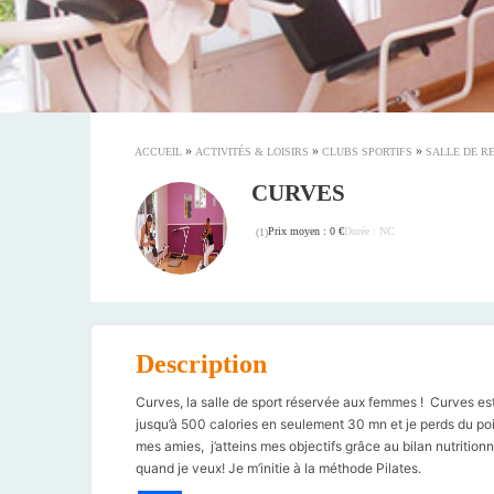
»
»
»
ACCUEIL
ACTIVITÉS & LOISIRS
CLUBS SPORTIFS
SALLE DE R
CURVES
Prix moyen : 0 €
Durée : NC
(
1
)
Description
Curves, la salle de sport réservée aux femmes ! Curves est
jusqu’à 500 calories en seulement 30 mn et je perds du poi
mes amies, j’atteins mes objectifs grâce au bilan nutritionne
quand je veux! Je m’initie à la méthode Pilates.