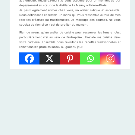
authentique, rejoignez-moi ! Je vous accueille pour un moment de pur
dépaysement au cœur de la distillerie La Mauny à Rivière-Pilote.
Je peux également animer chez vous, un atelier ludique et accessible.
Nous définissons ensemble un menu qui vous ressemble autour de mes
recettes créatives ou traditionnelles. Je m’occupe des courses. Ne vous
souciez de rien si ce n’est de profiter du moment.
Rien de mieux qu’un atelier de cuisine pour resserrer les liens et c’est
particulièrement vrai au sein de l’entreprise. J’installe ma cuisine dans
votre cafétéria. Ensemble nous revisitons les recettes traditionnelles et
remettons les produits locaux au goût du jour.