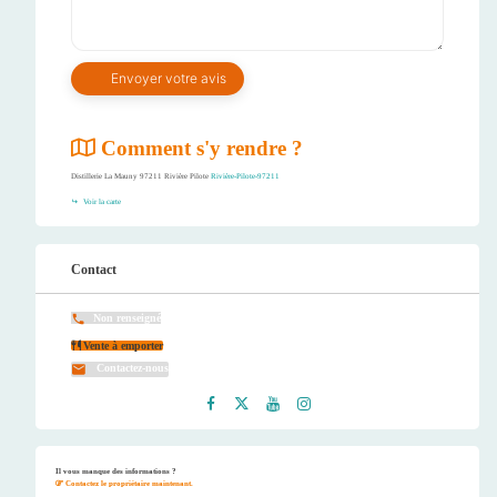
Comment s'y rendre ?
Distillerie La Mauny 97211 Rivière Pilote
Rivière-Pilote-97211
Voir la carte
Contact
Non renseigné
Vente à emporter
Contactez-nous
Faceb
Twitt
Youtu
Instag
ook
er
be
ram
Il vous manque des informations ?
Contactez le propriétaire maintenant.