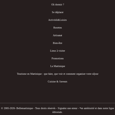
Où dormir ?
Se déplacer
Activités&Loisirs
Recettes
Artisanat
Bien-être
Lieux à visiter
Promotions
La Martinique
Tourisme en Martinique : que faire, que voir et comment organiser votre séjour
Cuisine & Saveurs
© 2005-2026- Bellemartinique - Tous droits réservés -
Signalez une erreur
-
*en antériorité et dans notre ligne
éditoriale.