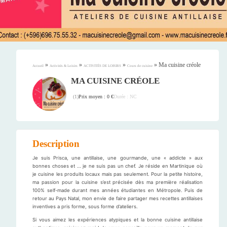
»
»
»
»
Ma cuisine créole
Accueil
Activités & Loisirs
ACTIVITÉS DE LOISIRS
Cours de cuisine
MA CUISINE CRÉOLE
Prix moyen : 0 €
Durée : NC
(
1
)
Description
Je suis Prisca, une antillaise, une gourmande, une « addicte » aux
bonnes choses et … je ne suis pas un chef. Je réside en Martinique où
je cuisine les produits locaux mais pas seulement. Pour la petite histoire,
ma passion pour la cuisine s’est précisée dès ma première réalisation
100% self-made durant mes années étudiantes en Métropole. Puis de
retour au Pays Natal, mon envie de faire partager mes recettes antillaises
inventives a pris forme, sous forme d’ateliers.
Si vous aimez les expériences atypiques et la bonne cuisine antillaise