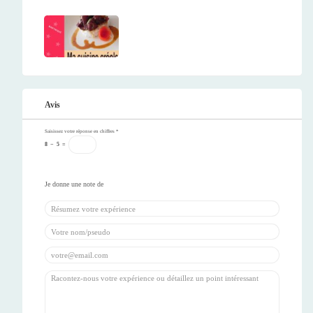
Avis
Saisissez votre réponse en chiffres
*
8
−
5
=