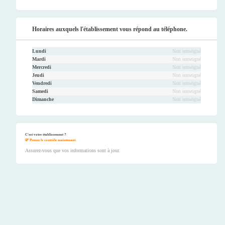
Horaires auxquels l'établissement vous répond au téléphone.
Lundi
Non renseigné
Mardi
Non renseigné
Mercredi
Non renseigné
Jeudi
Non renseigné
Vendredi
Non renseigné
Samedi
Non renseigné
Dimanche
Non renseigné
C'est votre établissement ?
Prenez le contrôle maintenant.
Assurez-vous que vos informations sont à jour.