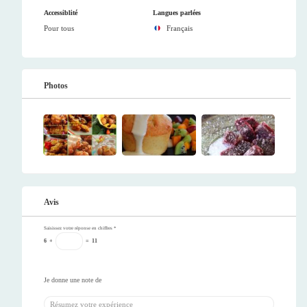
Accessiblité
Langues parlées
Pour tous
Français
Photos
Avis
Saisissez votre réponse en chiffres
*
6
+
=
11