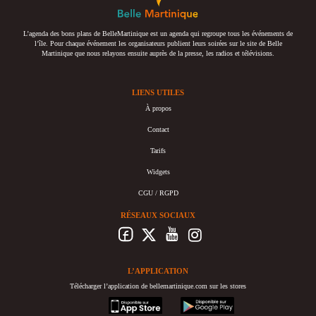
L’agenda des bons plans de BelleMartinique est un agenda qui regroupe tous les événements de
l’île. Pour chaque événement les organisateurs publient leurs soirées sur le site de Belle
Martinique que nous relayons ensuite auprès de la presse, les radios et télévisions.
LIENS UTILES
À propos
Contact
Tarifs
Widgets
CGU / RGPD
RÉSEAUX SOCIAUX
L’APPLICATION
Télécharger l’application de bellemartinique.com sur les stores
appstore
googleplay