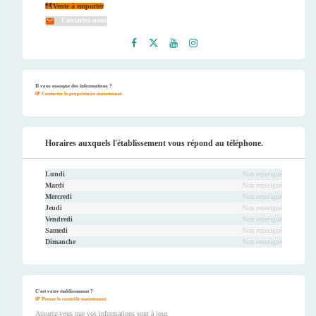
Vente à emporter
Contactez-nous
Faceb
Twitt
Youtu
Instag
ook
er
be
ram
Il vous manque des informations ?
Contactez le propriétaire maintenant.
Horaires auxquels l'établissement vous répond au téléphone.
Lundi
Non renseigné
Mardi
Non renseigné
Mercredi
Non renseigné
Jeudi
Non renseigné
Vendredi
Non renseigné
Samedi
Non renseigné
Dimanche
Non renseigné
C'est votre établissement ?
Prenez le contrôle maintenant.
Assurez-vous que vos informations sont à jour.