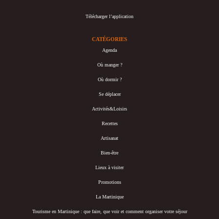
Télécharger l’application
CATÉGORIES
Agenda
Où manger ?
Où dormir ?
Se déplacer
Activités&Loisirs
Recettes
Artisanat
Bien-être
Lieux à visiter
Promotions
La Martinique
Tourisme en Martinique : que faire, que voir et comment organiser votre séjour