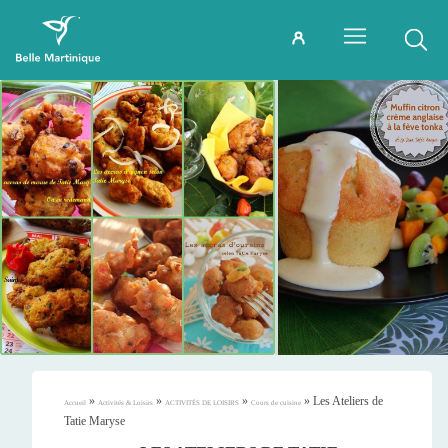
»
»
»
»
Les Ateliers de
Accueil
Activités & Loisirs
ACTIVITÉS DE LOISIRS
Cours de cuisine
Tatie Maryse