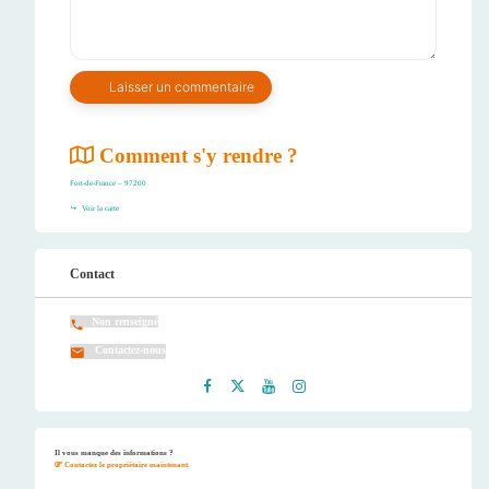
Comment s'y rendre ?
Fort-de-France – 97200
Voir la carte
Contact
Non renseigné
Contactez-nous
Faceb
Twitt
Youtu
Instag
ook
er
be
ram
Il vous manque des informations ?
Contactez le propriétaire maintenant.