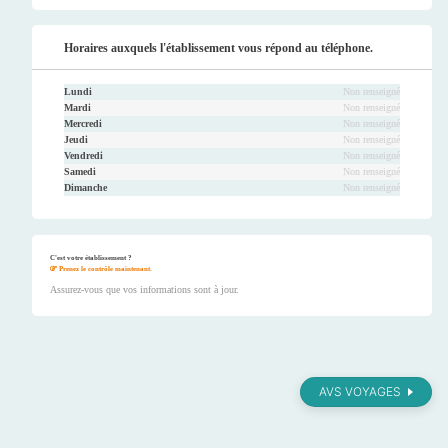
Horaires auxquels l'établissement vous répond au téléphone.
Lundi
Non renseigné
Mardi
Non renseigné
Mercredi
Non renseigné
Jeudi
Non renseigné
Vendredi
Non renseigné
Samedi
Non renseigné
Dimanche
Non renseigné
C'est votre établissement ?
Prenez le contrôle maintenant.
Assurez-vous que vos informations sont à jour.
AVS VOYAGES