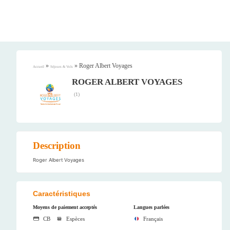
»
»
Roger Albert Voyages
Accueil
Séjours & Vols
ROGER ALBERT VOYAGES
(
1
)
Description
Roger Albert Voyages
Caractéristiques
Moyens de paiement acceptés
Langues parlées
CB
Espèces
Français