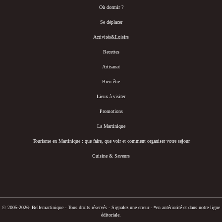
Où dormir ?
Se déplacer
Activités&Loisirs
Recettes
Artisanat
Bien-être
Lieux à visiter
Promotions
La Martinique
Tourisme en Martinique : que faire, que voir et comment organiser votre séjour
Cuisine & Saveurs
© 2005-2026- Bellemartinique - Tous droits réservés -
Signalez une erreur
-
*en antériorité et dans notre ligne
éditoriale.