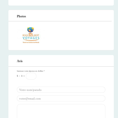
Photos
Avis
Saisissez votre réponse en chiffres
*
5
−
1
=