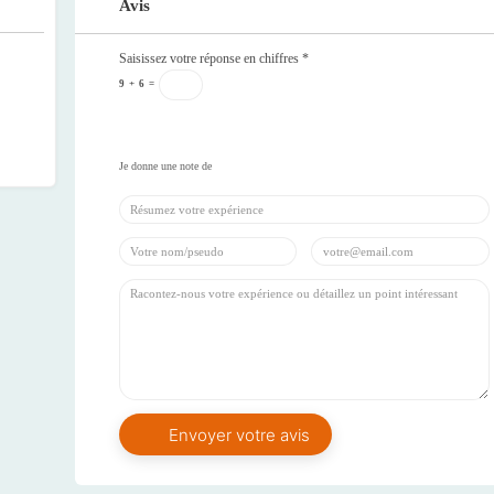
Avis
Saisissez votre réponse en chiffres
*
9
+
6
=