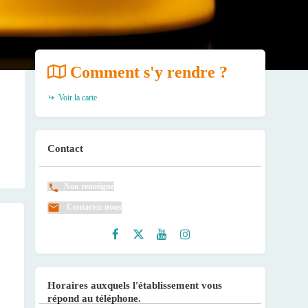
Comment s'y rendre ?
Voir la carte
Contact
Non renseigné
Contactez-nous
Faceb
Twitte
Youtu
Instag
ook
r
be
ram
Horaires auxquels l'établissement vous
répond au téléphone.