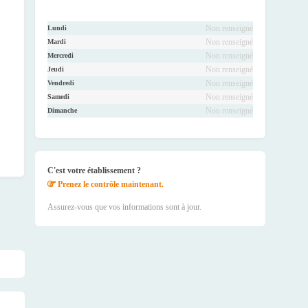
Non renseigné
Lundi
Non renseigné
Mardi
Non renseigné
Mercredi
Non renseigné
Jeudi
Non renseigné
Vendredi
Non renseigné
Samedi
Non renseigné
Dimanche
C'est votre établissement ?
Prenez le contrôle maintenant.
Assurez-vous que vos informations sont à jour.