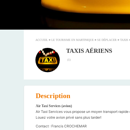
»
»
»
ACCUEIL
LE TOURISME EN MARTINIQUE
SE DÉPLACER
TAXIS
TAXIS AÉRIENS
(
1
)
Description
Air Taxi Services (avion)
Air Taxi Services vous propose un moyen transport rapide e
Louez votre avion privé sans plus tarder!
Contact : Francis CROCHEMAR