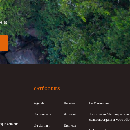
s et
CATÉGORIES
Agenda
Recettes
La Martinique
Où manger ?
Artisanat
Tourisme en Martinique : que f
comment organiser votre séjo
inique.com sur
Où dormir ?
Bien-être