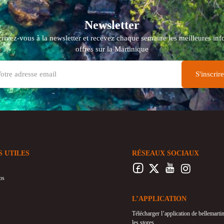
Newsletter
crivez-vous à la newsletter et recevez chaque semaine les meilleures info
offres sur la Martinique
S UTILES
RÉSEAUX SOCIAUX
os
L’APPLICATION
Télécharger l’application de bellemart
les stores