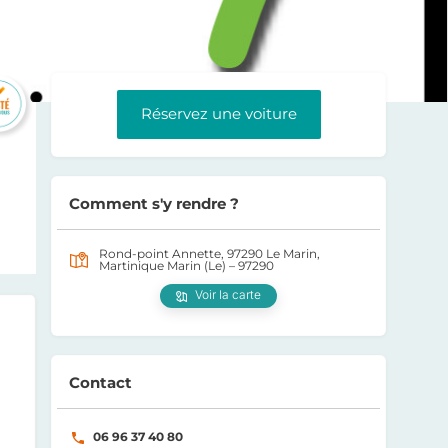
Réservez une voiture
Comment s'y rendre ?
Rond-point Annette, 97290 Le Marin,
Martinique
Marin (Le) – 97290
Voir la carte
Contact
06 96 37 40 80