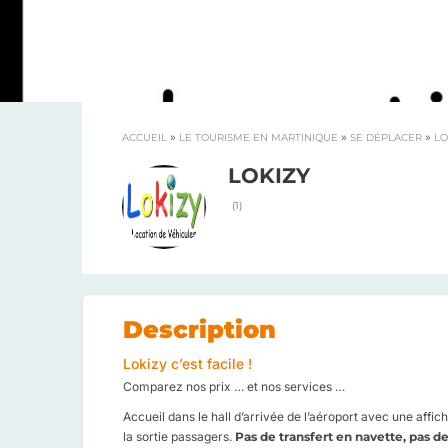
»
»
»
ACCUEIL
LE TOURISME EN MARTINIQUE
SE DÉPLACER
LO
LOKIZY
(
1
)
Description
Lokizy c’est facile !
Comparez nos prix … et nos services …
Accueil dans le hall d’arrivée de l’aéroport avec une aff
la sortie passagers.
Pas de transfert en navette,
pas de