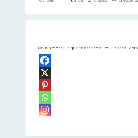
Pour tous
CB
Chèque
Chèques va
Nous aimons : La qualité des véhicules – Le sérieux pr