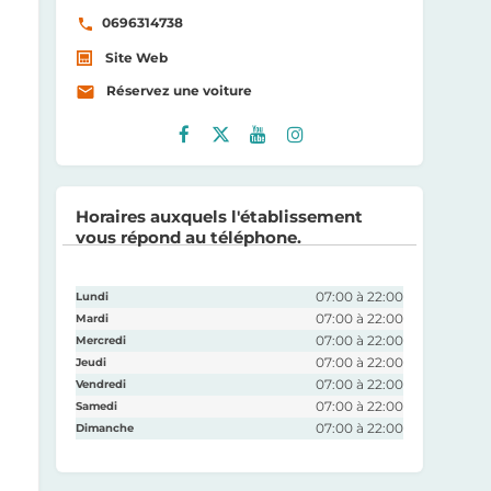
0696314738
Site Web
Réservez une voiture
Face
Twit
Yout
Insta
boo
ter
ube
gra
Horaires auxquels l'établissement
k
m
vous répond au téléphone.
07:00 à 22:00
Lundi
07:00 à 22:00
Mardi
07:00 à 22:00
Mercredi
07:00 à 22:00
Jeudi
07:00 à 22:00
Vendredi
07:00 à 22:00
Samedi
07:00 à 22:00
Dimanche