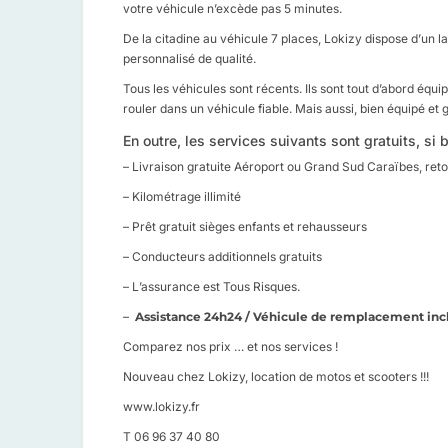
votre véhicule n’excède pas 5 minutes.
De la citadine au véhicule 7 places, Lokizy dispose d’un l
personnalisé de qualité.
Tous les véhicules sont récents. Ils sont tout d’abord équ
rouler dans un véhicule fiable. Mais aussi, bien équipé et g
En outre, les services suivants sont gratuits, si 
– Livraison gratuite Aéroport ou Grand Sud Caraïbes, ret
– Kilométrage illimité
– Prêt gratuit sièges enfants et rehausseurs
– Conducteurs additionnels gratuits
– L’assurance est Tous Risques.
–
Assistance 24h24 / Véhicule de remplacement inc
Comparez nos prix … et nos services !
Nouveau chez Lokizy, location de motos et scooters !!!
www.lokizy.fr
T 06 96 37 40 80