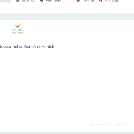
cances
Espèces
Virement
Anglais
Français
ofessionnel de Benoît et Annick
Qu'est-ce-que le label "Testé pour vous" ?