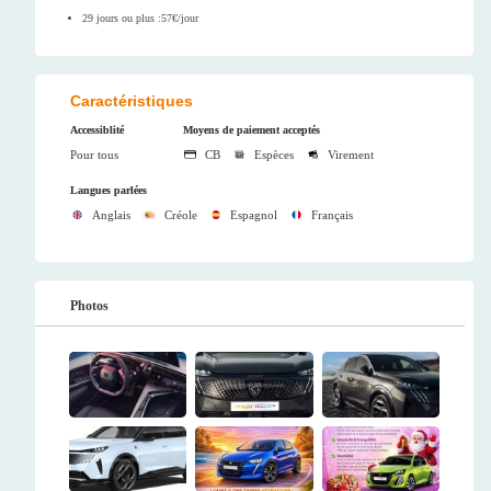
29 jours ou plus :57€/jour
Caractéristiques
Accessiblité
Moyens de paiement acceptés
Pour tous
CB
Espèces
Virement
Langues parlées
Anglais
Créole
Espagnol
Français
Photos