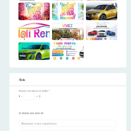
Avis
Saisissez votre réponse en chiffres
*
3
−
=
1