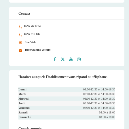
Contact
0596 76 17 52
0696 616 002
Site Web
Réservez une voiture
Faceb
Twitt
Youtu
Instag
ook
er
be
ram
Horaires auxquels l'établissement vous répond au téléphone.
Lundi
08:00-12:30 et 14:00-16:30
Mardi
08:00-12:30 et 14:00-16:30
Mercredi
08:00-12:30 et 14:00-16:30
Jeudi
08:00-12:30 et 14:00-16:30
Vendredi
08:00-12:30 et 14:00-16:30
Samedi
08:00 à 18:00
Dimanche
08:00 à 18:00
Congés annuels