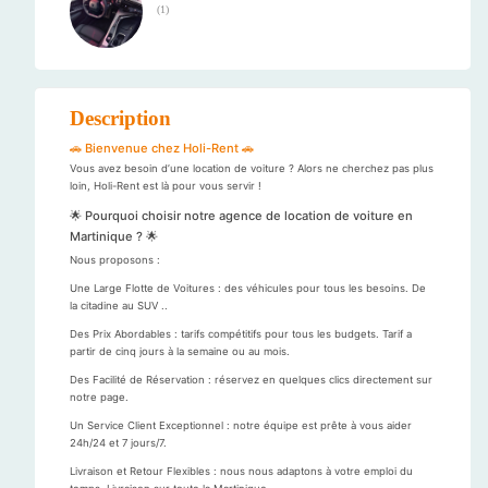
(
1
)
Description
🚗 Bienvenue chez Holi-Rent 🚗
Vous avez besoin d’une location de voiture ? Alors ne cherchez pas plus
loin, Holi-Rent est là pour vous servir !
🌟 Pourquoi choisir notre agence de location de voiture en
Martinique ? 🌟
Nous proposons :
Une Large Flotte de Voitures : des véhicules pour tous les besoins. De
la citadine au SUV ..
Des Prix Abordables : tarifs compétitifs pour tous les budgets. Tarif a
partir de cinq jours à la semaine ou au mois.
Des Facilité de Réservation : réservez en quelques clics directement sur
notre page.
Un Service Client Exceptionnel : notre équipe est prête à vous aider
24h/24 et 7 jours/7.
Livraison et Retour Flexibles : nous nous adaptons à votre emploi du