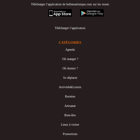
Télécharger l’application de bellemartinique.com sur les stores
appstore
googleplay
Télécharger l’application
CATÉGORIES
Agenda
Où manger ?
Où dormir ?
Se déplacer
Activités&Loisirs
Recettes
Artisanat
Bien-être
Lieux à visiter
Promotions