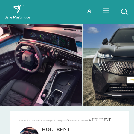
»
»
»
»
HOLI RENT
Accueil
Le Tourisme en Martinique
Se déplacer
Location de voitures
HOLI RENT