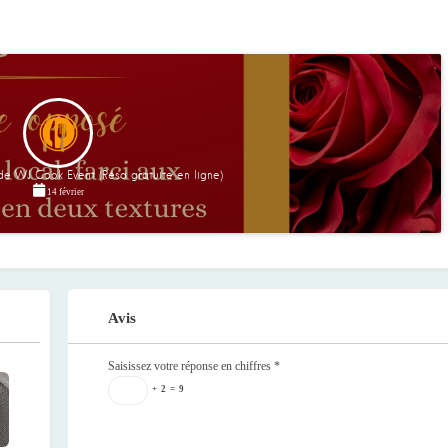
e WJ Cook Event (Résa gratuite en ligne)
14 février
Avis
Saisissez votre réponse en chiffres
*
+
2
=
9