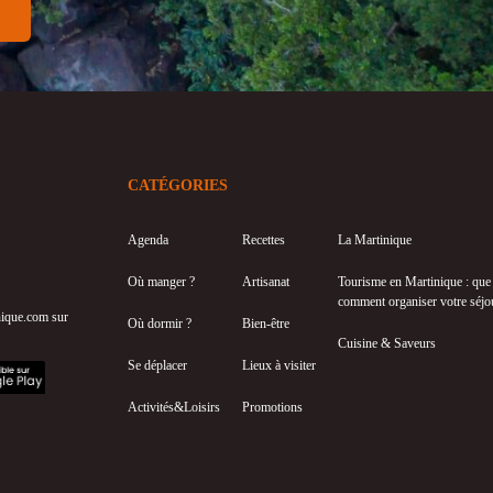
CATÉGORIES
Agenda
Recettes
La Martinique
Où manger ?
Artisanat
Tourisme en Martinique : que f
comment organiser votre séjo
inique.com sur
Où dormir ?
Bien-être
Cuisine & Saveurs
Se déplacer
Lieux à visiter
Activités&Loisirs
Promotions