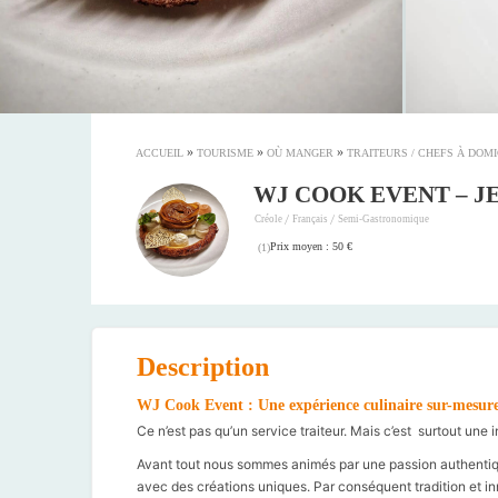
»
»
»
ACCUEIL
TOURISME
OÙ MANGER
TRAITEURS / CHEFS À DOMI
WJ COOK EVENT – J
/
/
Créole
Français
Semi-Gastronomique
Prix moyen : 50 €
(
1
)
Description
WJ Cook Event : Une expérience culinaire sur-mesur
Ce n’est pas qu’un service traiteur. Mais c’est surtout une i
Avant tout nous sommes animés par une passion authentique
avec des créations uniques. Par conséquent tradition et in