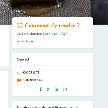
Comment s'y rendre ?
Cap Ferré, Martinique
Sainte-Anne – 97227
Voir la carte
Contact
0696 75 11 78
Contactez-nous
Faceb
Twitte
Youtu
Instag
ook
r
be
ram
Horaires auxquels l'établissement vous