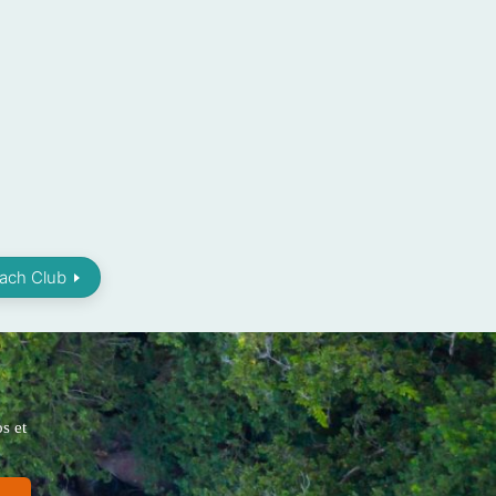
ach Club
s et