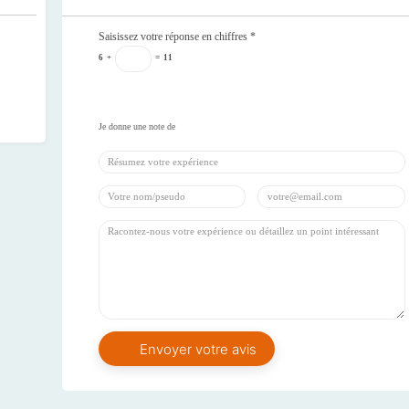
Saisissez votre réponse en chiffres
*
6
+
=
11