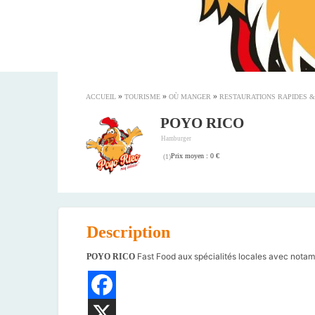
»
»
»
ACCUEIL
TOURISME
OÙ MANGER
RESTAURATIONS RAPIDES 
POYO RICO
Hamburger
Prix moyen : 0 €
(
1
)
Description
Fast Food aux spécialités locales avec notamme
POYO RICO