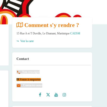
Comment s'y rendre ?
15 Rue A et T Duville, Le Diamant, Martinique
CAESM
Voir la carte
Contact
Non renseigné
Vente à emporter
Contactez-nous
Faceb
Twitte
Youtu
Instag