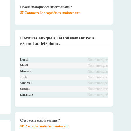
ook
r
be
ram
Il vous manque des informations ?
Contactez le propriétaire maintenant.
Horaires auxquels l'établissement vous
répond au téléphone.
Non renseigné
Lundi
Non renseigné
Mardi
Non renseigné
Mercredi
Non renseigné
Jeudi
Non renseigné
Vendredi
Non renseigné
Samedi
Non renseigné
Dimanche
C'est votre établissement ?
Prenez le contrôle maintenant.