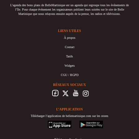
L’agenda des bons plans de BelleMartinique est un agenda qui regroupe tous les événements de
l’île. Pour chaque événement les organisateurs publient leurs soirées sur le site de Belle
Martinique que nous relayons ensuite auprès de la presse, les radios et télévisions.
LIENS UTILES
À propos
Contact
Tarifs
Widgets
CGU / RGPD
RÉSEAUX SOCIAUX
L’APPLICATION
Télécharger l’application de bellemartinique.com sur les stores
appstore
googleplay