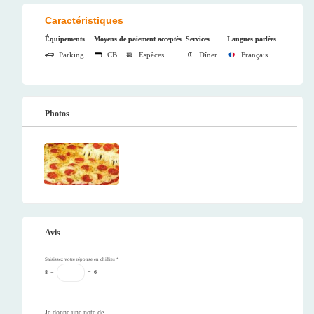
Caractéristiques
Équipements
Moyens de paiement acceptés
Services
Langues parlées
Parking
CB
Espèces
Dîner
Français
Photos
Avis
Saisissez votre réponse en chiffres
*
8
−
=
6