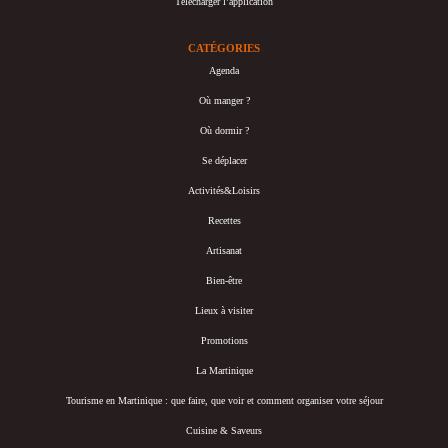
Télécharger l’application
CATÉGORIES
Agenda
Où manger ?
Où dormir ?
Se déplacer
Activités&Loisirs
Recettes
Artisanat
Bien-être
Lieux à visiter
Promotions
La Martinique
Tourisme en Martinique : que faire, que voir et comment organiser votre séjour
Cuisine & Saveurs