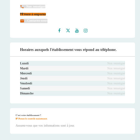
Non renseigné
Vente à emporter
Contactez-nous
Faceb
Twitt
Youtu
Instag
ook
er
be
ram
Horaires auxquels l'établissement vous répond au téléphone.
Lundi
Non renseigné
Mardi
Non renseigné
Mercredi
Non renseigné
Jeudi
Non renseigné
Vendredi
Non renseigné
Samedi
Non renseigné
Dimanche
Non renseigné
C'est votre établissement ?
Prenez le contrôle maintenant.
Assurez-vous que vos informations sont à jour.