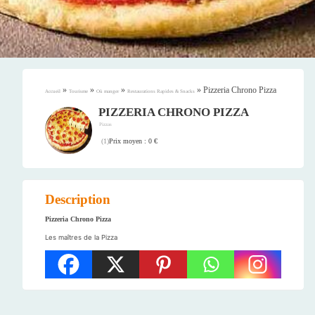
»
»
»
»
Pizzeria Chrono Pizza
Accueil
Tourisme
Où manger
Restaurations Rapides & Snacks
PIZZERIA CHRONO PIZZA
Pizzas
Prix moyen : 0 €
(
1
)
Description
Pizzeria Chrono Pizza
Les maîtres de la Pizza