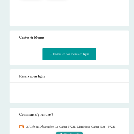
Cartes & Menus
Consultez nos menus en ligne
Réservez en ligne
Comment s'y rendre ?
2 Allée du Débarcadère, Le Carbet 97221, Martinique
Carbet (Le) – 97221