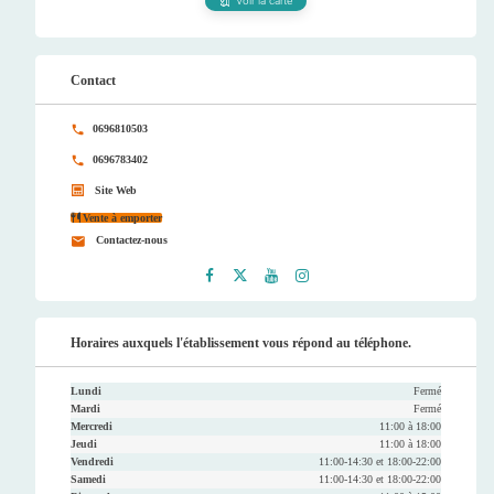
Voir la carte
Contact
0696810503
0696783402
Site Web
Vente à emporter
Contactez-nous
Faceb
Twitt
Youtu
Instag
ook
er
be
ram
Horaires auxquels l'établissement vous répond au téléphone.
Lundi
Fermé
Mardi
Fermé
Mercredi
11:00 à 18:00
Jeudi
11:00 à 18:00
Vendredi
11:00-14:30 et 18:00-22:00
Samedi
11:00-14:30 et 18:00-22:00