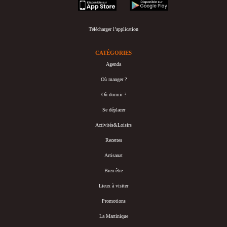
appstore
googleplay
Télécharger l’application
CATÉGORIES
Agenda
Où manger ?
Où dormir ?
Se déplacer
Activités&Loisirs
Recettes
Artisanat
Bien-être
Lieux à visiter
Promotions
La Martinique