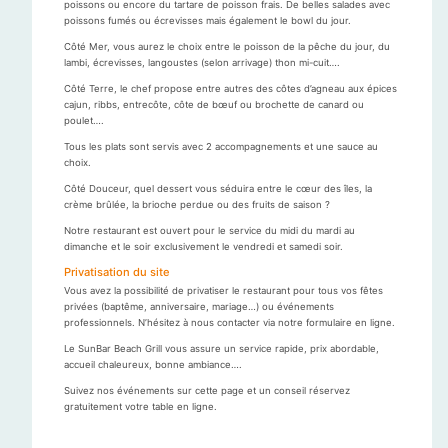
poissons ou encore du tartare de poisson frais. De belles salades avec
poissons fumés ou écrevisses mais également le bowl du jour.
Côté Mer, vous aurez le choix entre le poisson de la pêche du jour, du
lambi, écrevisses, langoustes (selon arrivage) thon mi-cuit….
Côté Terre, le chef propose entre autres des côtes d’agneau aux épices
cajun, ribbs, entrecôte, côte de bœuf ou brochette de canard ou
poulet….
Tous les plats sont servis avec 2 accompagnements et une sauce au
choix.
Côté Douceur, quel dessert vous séduira entre le cœur des îles, la
crème brûlée, la brioche perdue ou des fruits de saison ?
Notre restaurant est ouvert pour le service du midi du mardi au
dimanche et le soir exclusivement le vendredi et samedi soir.
Privatisation du site
Vous avez la possibilité de privatiser le restaurant pour tous vos fêtes
privées (baptême, anniversaire, mariage…) ou événements
professionnels. N’hésitez à nous contacter via notre formulaire en ligne.
Le SunBar Beach Grill vous assure un service rapide, prix abordable,
accueil chaleureux, bonne ambiance….
Suivez nos événements sur cette page et un conseil réservez
gratuitement votre table en ligne.