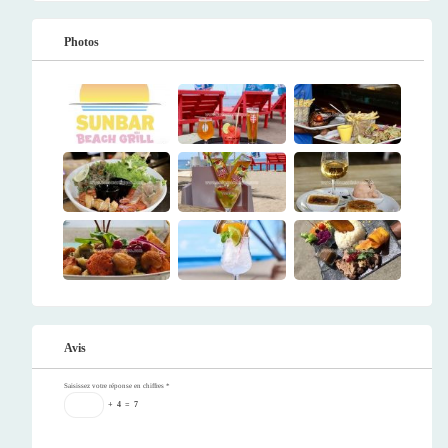
Photos
Avis
Saisissez votre réponse en chiffres
*
+
4
=
7