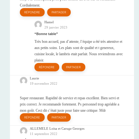
Cordialement.
RÉPONDRE
PARTAGER
Hamel
29 janvier 2023
Bonne table
Très bon accueil, pas d’attente, l’équipe a été très attentive et
aux petits soins. Les plats sont de qualité et t genereux,
cuisine locale, le lambris etait parfait. Nous reviendrons avec
plaisir.
RÉPONDRE
PARTAGER
Laurie
19 novembre 2022
Super restaurant. Rapidité de service et repas excellent. Bien servi et
prix correct. Je recommande fortement. Ps personnel trop agréable a
mon goût. Ceci dit c’était juste pour faire une critique. Mdr
RÉPONDRE
PARTAGER
ALLEMELE Loïsa et Caruge Georges
11 septembre 2022