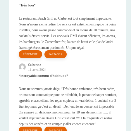
Très bon
Le restaurant Beach Grill au Carbet est tout simplement impeccable.
Nous n’avons rien à redire. Le service est extrêmement rapide : à peine
installés, nous avons passé commande et en moins de 10 minutes, nos
cocktails étaient servis. Les cocktails OMJ étaient délicieux, les accras,
les hamburgers, le Camembert frit, la cote de bœuf et le plat de lambi
étaient généreusement portionnés. Un pur régal.
RÉPONDRE
PARTAGER
Catherine
11 avril 2024
Incroyable comme d’habitude
Nous ne sommes jamais déçu ! Très bonne ambiance, très beau cadre,
brumatiseur automatique pour se rafraîchir, le personnel super souriant,
agréable et accueillant, les repas copieux un vrai délice, 1 cocktail sur 3
était top mais ça c’est un détail ! De l’entrée au dessert cté impeccable
On a passé un délicieux moment pour les 19 ans de mon fils ….. il
voulait déjeuner au Beach Grill c’est tout !!!! On fréquente ce restos
depuis des années et on compte y aller encore et encore !
RÉPONDRE
PARTAGER