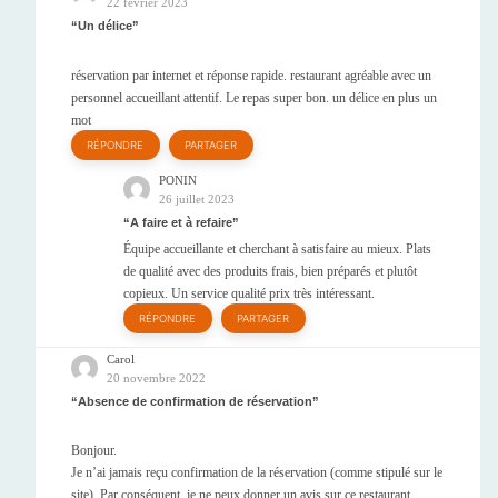
22 février 2023
Un délice
réservation par internet et réponse rapide. restaurant agréable avec un
personnel accueillant attentif. Le repas super bon. un délice en plus un
mot
RÉPONDRE
PARTAGER
PONIN
26 juillet 2023
A faire et à refaire
Équipe accueillante et cherchant à satisfaire au mieux. Plats
de qualité avec des produits frais, bien préparés et plutôt
copieux. Un service qualité prix très intéressant.
RÉPONDRE
PARTAGER
Carol
20 novembre 2022
Absence de confirmation de réservation
Bonjour.
Je n’ai jamais reçu confirmation de la réservation (comme stipulé sur le
site). Par conséquent, je ne peux donner un avis sur ce restaurant.