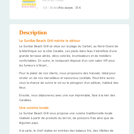
/
Fruits de Mer
Grillades
Prix moyen : 35 €
5.0 / 18 Avis
Description
Le SunBar Beach Grill mérite le détour
Le Sunbar Beach Grill se situe sur la plage du Carbet, au Nord-Ouest de
la Martinique sur la côte Caraïbe. Les pieds dans l’eau il bénéficie d’une
grande terrasse aérée, déco colorée, brumisateurs et de mobiliers
confortables. En outre, le restaurant dispose d’un coin salon VIP pour
les fumeurs à l’écart…
Pour le plaisir de nos clients, nous proposons des transats. Idéal pour
siroter un de nos merveilleux et savoureux cocktails. Peut-être aurez-
vous la chance de suivre le vol ou le plongeon d’un pélican, habitué des
lieux.
Ensuite, vous déjeunerez avec une vue imprenable, face à la mer des
Caraïbes.
Une cuisine locale
Le Sunbar Beach Grill vous propose une cuisine traditionnelle locale
réalisée à partir de produits du terroir, de poissons frais ainsi que de
légumes pays.
A la carte, le chef réalise en entrées des balaous fris, des rillettes de