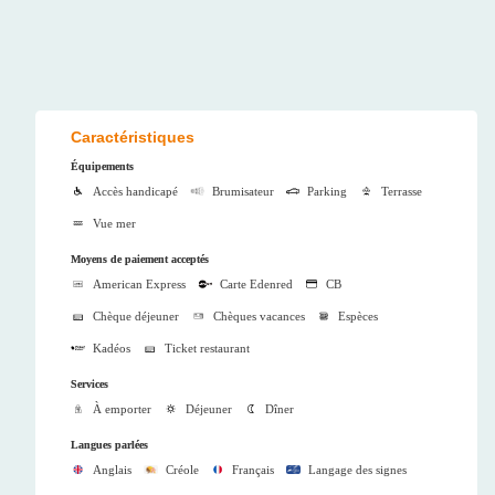
Caractéristiques
Équipements
Accès handicapé
Brumisateur
Parking
Terrasse
Vue mer
Moyens de paiement acceptés
American Express
Carte Edenred
CB
Chèque déjeuner
Chèques vacances
Espèces
Kadéos
Ticket restaurant
Services
À emporter
Déjeuner
Dîner
Langues parlées
Anglais
Créole
Français
Langage des signes