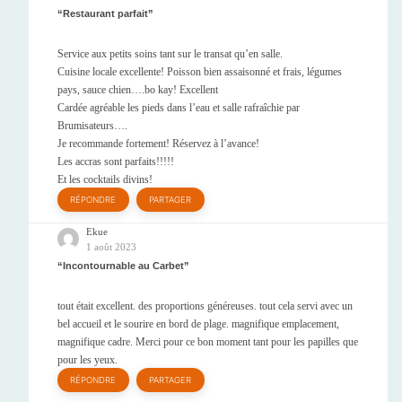
Restaurant parfait
Service aux petits soins tant sur le transat qu’en salle.
Cuisine locale excellente! Poisson bien assaisonné et frais, légumes
pays, sauce chien….bo kay! Excellent
Cardée agréable les pieds dans l’eau et salle rafraîchie par
Brumisateurs….
Je recommande fortement! Réservez à l’avance!
Les accras sont parfaits!!!!!
Et les cocktails divins!
RÉPONDRE
PARTAGER
Ekue
1 août 2023
Incontournable au Carbet
tout était excellent. des proportions généreuses. tout cela servi avec un
bel accueil et le sourire en bord de plage. magnifique emplacement,
magnifique cadre. Merci pour ce bon moment tant pour les papilles que
pour les yeux.
RÉPONDRE
PARTAGER