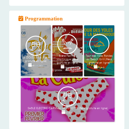
Programmation
Bière Festival
Tour des Yoles Rondes
LA DOLCE VITA (Résa
Martinique (Résa
au Beach Grill (Résa
gratuite en ligne)
gratuite en ligne)
gratuite en ligne)
08 novembre
04 octobre
01 août
SABLE ELECTRIC CARNIVAL LA CULOTTE (Résa gratuite en ligne)
01 février