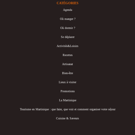
CATÉGORIES
Agenda
Où manger ?
Où dormir ?
Se déplacer
Activités&Loisirs
Recettes
Artisanat
Bien-être
Lieux à visiter
Promotions
La Martinique
Tourisme en Martinique : que faire, que voir et comment organiser votre séjour
Cuisine & Saveurs