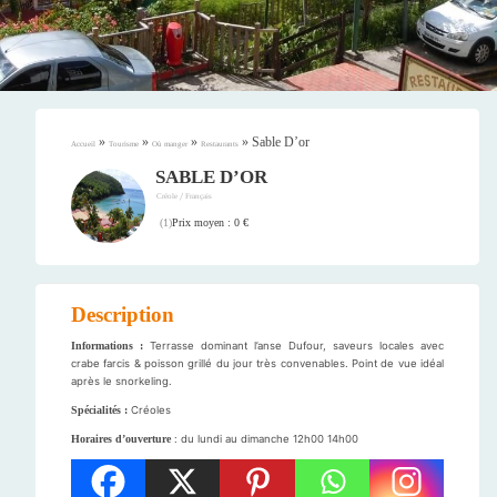
»
»
»
»
Sable D’or
Accueil
Tourisme
Où manger
Restaurants
SABLE D’OR
/
Créole
Français
Prix moyen : 0 €
(
1
)
Description
Informations :
Terrasse dominant l’anse Dufour, saveurs locales avec
crabe farcis & poisson grillé du jour très convenables. Point de vue idéal
après le snorkeling.
Spécialités :
Créoles
Horaires d’ouverture
: du lundi au dimanche 12h00 14h00