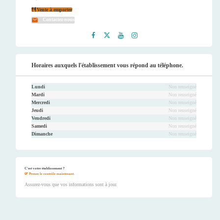
Vente à emporter
Contactez-nous
Faceb
Twitt
Youtu
Instag
ook
er
be
ram
Horaires auxquels l'établissement vous répond au téléphone.
Lundi
Non renseigné
Mardi
Non renseigné
Mercredi
Non renseigné
Jeudi
Non renseigné
Vendredi
Non renseigné
Samedi
Non renseigné
Dimanche
Non renseigné
C'est votre établissement ?
Prenez le contrôle maintenant.
Assurez-vous que vos informations sont à jour.