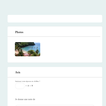
Photos
Avis
Saisissez votre réponse en chiffres
*
+
4
=
9