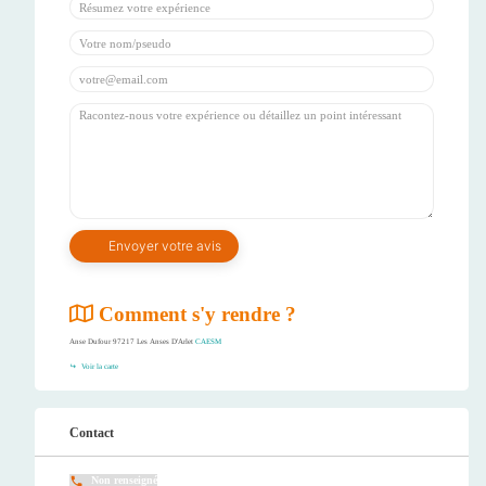
Comment s'y rendre ?
Anse Dufour 97217 Les Anses D'Arlet
CAESM
Voir la carte
Contact
Non renseigné