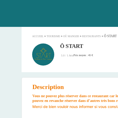
»
»
»
»
Ô START
ACCUEIL
TOURISME
OÙ MANGER
RESTAURANTS
Ô START
Prix moyen : 45 €
5.0 / 1 Avis
Description
Vous ne pouvez plus réserver dans ce restaurant car l
pouvez en revanche réserver dans d’autres très bons re
Merci de bien vouloir nous informer si vous cons