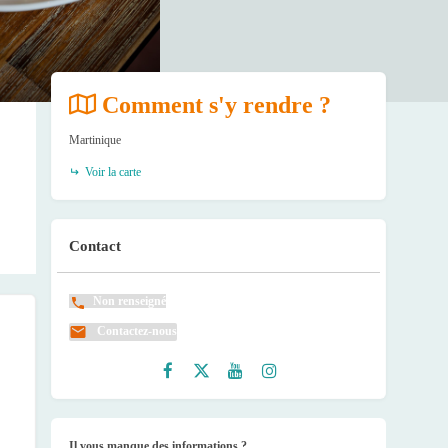
Comment s'y rendre ?
Martinique
Voir la carte
Contact
Non renseigné
Contactez-nous
Faceb
Twitte
Youtu
Instag
ook
r
be
ram
Il vous manque des informations ?