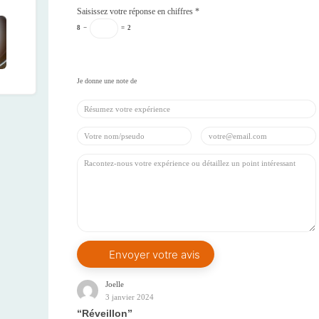
Saisissez votre réponse en chiffres
*
8
−
=
2
Joelle
3 janvier 2024
Réveillon