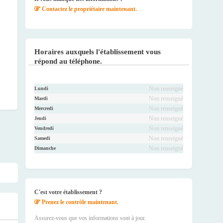
Contactez le propriétaire maintenant.
Horaires auxquels l'établissement vous
répond au téléphone.
Non renseigné
Lundi
Non renseigné
Mardi
Non renseigné
Mercredi
Non renseigné
Jeudi
Non renseigné
Vendredi
Non renseigné
Samedi
Non renseigné
Dimanche
C'est votre établissement ?
Prenez le contrôle maintenant.
Assurez-vous que vos informations sont à jour.