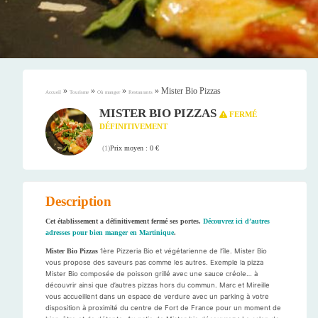
»
»
»
»
Mister Bio Pizzas
Accueil
Tourisme
Où manger
Restaurants
MISTER BIO PIZZAS
FERMÉ
DÉFINITIVEMENT
Prix moyen : 0 €
(
1
)
Description
Cet établissement a définitivement fermé ses portes.
Découvrez ici d’autres
adresses pour bien manger en Martinique
.
Mister Bio Pizzas
1ère Pizzeria Bio et végétarienne de l’île. Mister Bio
vous propose des saveurs pas comme les autres. Exemple la pizza
Mister Bio composée de poisson grillé avec une sauce créole… à
découvrir ainsi que d’autres pizzas hors du commun. Marc et Mireille
vous accueillent dans un espace de verdure avec un parking à votre
disposition à proximité du centre de Fort de France pour un moment de