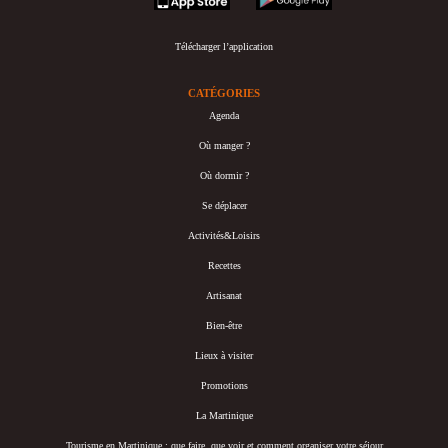
Télécharger l’application
CATÉGORIES
Agenda
Où manger ?
Où dormir ?
Se déplacer
Activités&Loisirs
Recettes
Artisanat
Bien-être
Lieux à visiter
Promotions
La Martinique
Tourisme en Martinique : que faire, que voir et comment organiser votre séjour