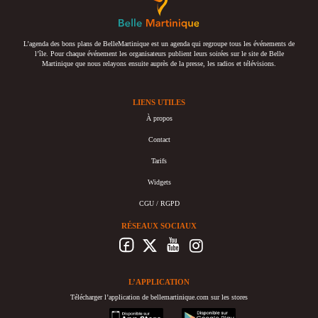
L’agenda des bons plans de BelleMartinique est un agenda qui regroupe tous les événements de
l’île. Pour chaque événement les organisateurs publient leurs soirées sur le site de Belle
Martinique que nous relayons ensuite auprès de la presse, les radios et télévisions.
LIENS UTILES
À propos
Contact
Tarifs
Widgets
CGU / RGPD
RÉSEAUX SOCIAUX
L’APPLICATION
Télécharger l’application de bellemartinique.com sur les stores
appstore
googleplay