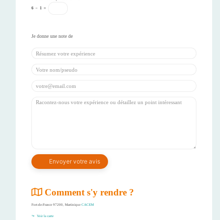
6
−
1
=
Comment s'y rendre ?
Fort-de-France 97200, Martinique
CACEM
Voir la carte