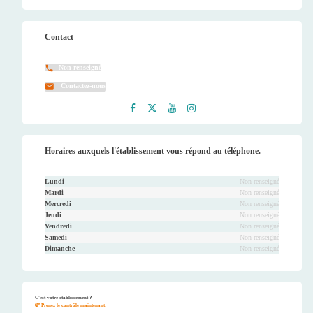
Contact
Non renseigné
Contactez-nous
Faceb
Twitt
Youtu
Instag
ook
er
be
ram
Horaires auxquels l'établissement vous répond au téléphone.
Lundi
Non renseigné
Mardi
Non renseigné
Mercredi
Non renseigné
Jeudi
Non renseigné
Vendredi
Non renseigné
Samedi
Non renseigné
Dimanche
Non renseigné
C'est votre établissement ?
Prenez le contrôle maintenant.