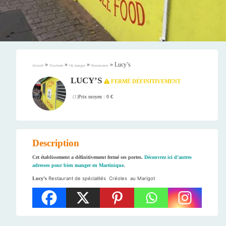
»
»
»
»
Lucy’s
Accueil
Tourisme
Où manger
Restaurants
LUCY’S
FERMÉ DÉFINITIVEMENT
Prix moyen : 0 €
(
1
)
Description
Cet établissement a définitivement fermé ses portes.
Découvrez ici d’autres
adresses pour bien manger en Martinique
.
Lucy’s
Restaurant de spécialités
Créoles au Marigot