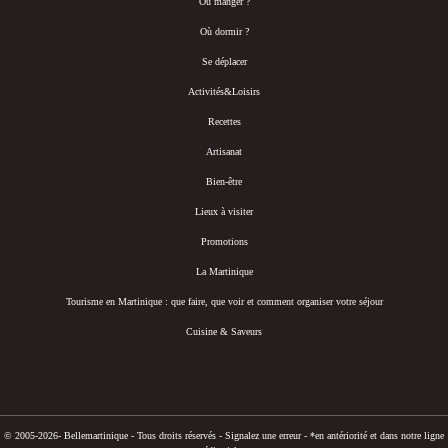
Où manger ?
Où dormir ?
Se déplacer
Activités&Loisirs
Recettes
Artisanat
Bien-être
Lieux à visiter
Promotions
La Martinique
Tourisme en Martinique : que faire, que voir et comment organiser votre séjour
Cuisine & Saveurs
© 2005-2026- Bellemartinique - Tous droits réservés -
Signalez une erreur
-
*en antériorité et dans notre ligne