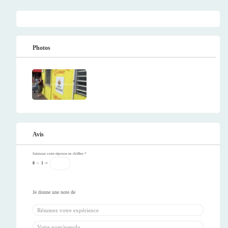
Photos
Avis
Saisissez votre réponse en chiffres
*
8
−
1
=