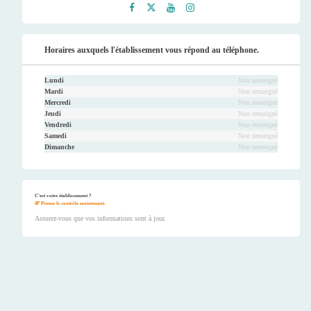
Faceb
Twitt
Youtu
Instag
ook
er
be
ram
Horaires auxquels l'établissement vous répond au téléphone.
Lundi
Non renseigné
Mardi
Non renseigné
Mercredi
Non renseigné
Jeudi
Non renseigné
Vendredi
Non renseigné
Samedi
Non renseigné
Dimanche
Non renseigné
C'est votre établissement ?
Prenez le contrôle maintenant.
Assurez-vous que vos informations sont à jour.