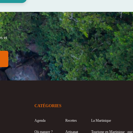
s et
CATÉGORIES
Agenda
Recettes
La Martinique
Où manger ?
Artisanat
Tourisme en Martinique : que f