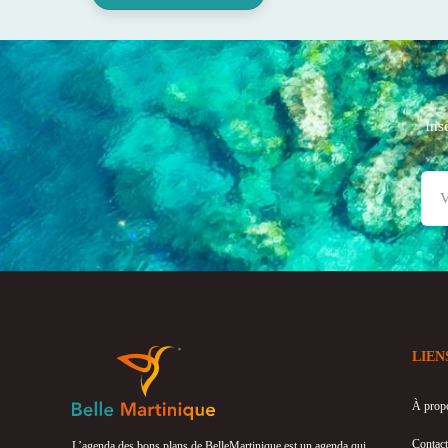
Ins
LIEN
À prop
Contact
L’agenda des bons plans de BelleMartinique est un agenda qui