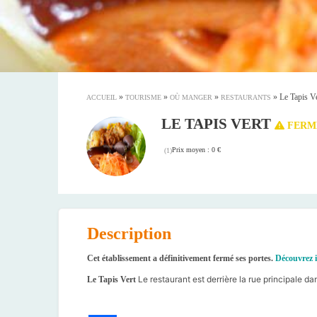
»
»
»
»
Le Tapis V
ACCUEIL
TOURISME
OÙ MANGER
RESTAURANTS
LE TAPIS VERT
FERMÉ
Prix moyen : 0 €
(
1
)
Description
Cet établissement a définitivement fermé ses portes.
Découvrez i
Le restaurant est derrière la rue principale da
Le Tapis Vert