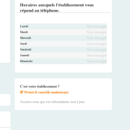
ook
r
be
ram
Horaires auxquels l'établissement vous
répond au téléphone.
Non renseigné
Lundi
Non renseigné
Mardi
Non renseigné
Mercredi
Non renseigné
Jeudi
Non renseigné
Vendredi
Non renseigné
Samedi
Non renseigné
Dimanche
C'est votre établissement ?
Prenez le contrôle maintenant.
Assurez-vous que vos informations sont à jour.