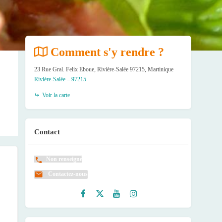
Comment s'y rendre ?
23 Rue Gral. Felix Eboue, Rivière-Salée 97215, Martinique
Rivière-Salée – 97215
Voir la carte
Contact
Non renseigné
Contactez-nous
Faceb
Twitte
Youtu
Instag