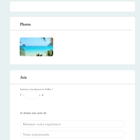
Photos
Avis
Saisissez votre réponse en chiffres
*
7
−
=
3