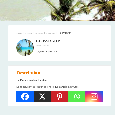
»
»
»
»
Le Paradis
Accueil
Tourisme
Où manger
Restaurants
LE PARADIS
/
Créole
Français
Prix moyen : 0 €
(
1
)
Description
Le Paradis tout en tradition
Le restaurant au cœur de l’hôtel
Le Paradis de l’Anse