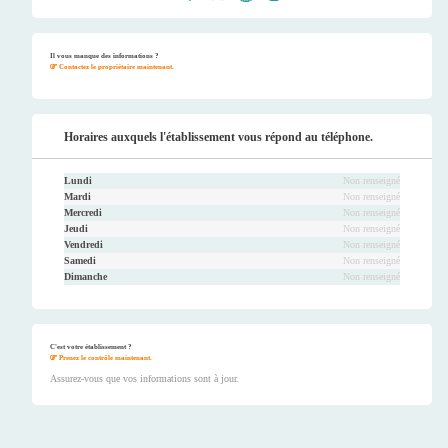
Faceb
Twitt
Youtu
Instag
ook
er
be
ram
Il vous manque des informations ?
Contactez le propriétaire maintenant.
Horaires auxquels l'établissement vous répond au téléphone.
Lundi
Non renseigné
Mardi
Non renseigné
Mercredi
Non renseigné
Jeudi
Non renseigné
Vendredi
Non renseigné
Samedi
Non renseigné
Dimanche
Non renseigné
C'est votre établissement ?
Prenez le contrôle maintenant.
Assurez-vous que vos informations sont à jour.