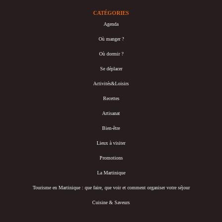
CATÉGORIES
Agenda
Où manger ?
Où dormir ?
Se déplacer
Activités&Loisirs
Recettes
Artisanat
Bien-être
Lieux à visiter
Promotions
La Martinique
Tourisme en Martinique : que faire, que voir et comment organiser votre séjour
Cuisine & Saveurs