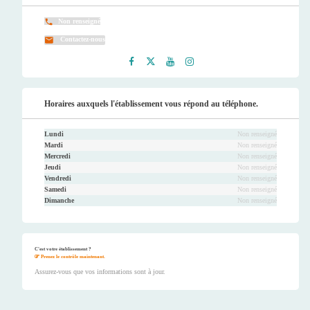
Non renseigné
Contactez-nous
Faceb
Twitt
Youtu
Instag
ook
er
be
ram
Horaires auxquels l'établissement vous répond au téléphone.
Lundi
Non renseigné
Mardi
Non renseigné
Mercredi
Non renseigné
Jeudi
Non renseigné
Vendredi
Non renseigné
Samedi
Non renseigné
Dimanche
Non renseigné
C'est votre établissement ?
Prenez le contrôle maintenant.
Assurez-vous que vos informations sont à jour.