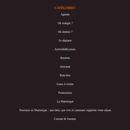
CATÉGORIES
Agenda
Où manger ?
Où dormir ?
Se déplacer
Activités&Loisirs
Recettes
Artisanat
Bien-être
Lieux à visiter
Promotions
La Martinique
Tourisme en Martinique : que faire, que voir et comment organiser votre séjour
Cuisine & Saveurs