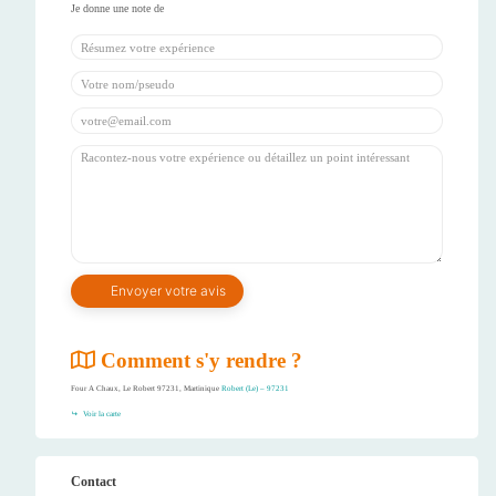
Comment s'y rendre ?
Four A Chaux, Le Robert 97231, Martinique
Robert (Le) – 97231
Voir la carte
Contact