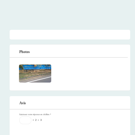
Photos
Avis
Saisissez votre réponse en chiffres
*
+
2
=
3