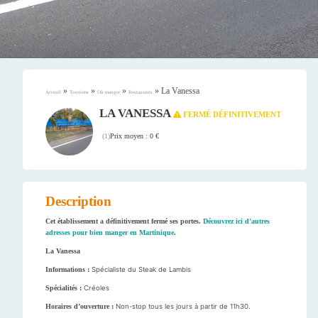
»
»
»
»
La Vanessa
Accueil
Tourisme
Où manger
Restaurants
LA VANESSA
FERMÉ DÉFINITIVEMENT
Prix moyen : 0 €
(
1
)
Description
Cet établissement a définitivement fermé ses portes.
Découvrez ici d’autres
adresses pour bien manger en Martinique
.
La Vanessa
Informations :
Spécialiste du Steak de Lambis
Spécialités :
Créoles
Horaires d’ouverture :
Non-stop tous les jours à partir de 11h30.