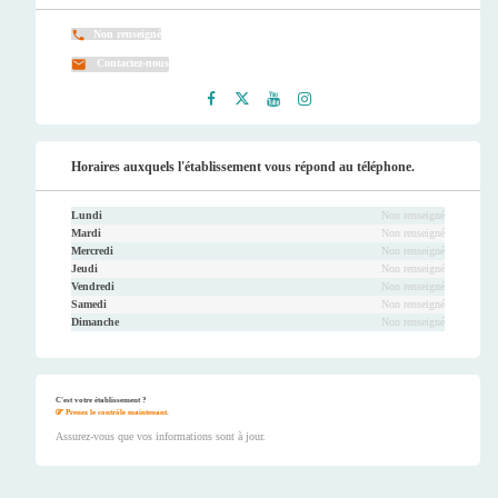
Non renseigné
Contactez-nous
Faceb
Twitt
Youtu
Instag
ook
er
be
ram
Horaires auxquels l'établissement vous répond au téléphone.
Lundi
Non renseigné
Mardi
Non renseigné
Mercredi
Non renseigné
Jeudi
Non renseigné
Vendredi
Non renseigné
Samedi
Non renseigné
Dimanche
Non renseigné
C'est votre établissement ?
Prenez le contrôle maintenant.
Assurez-vous que vos informations sont à jour.