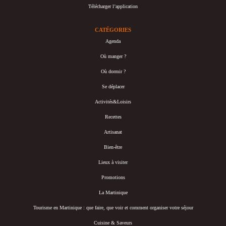
Télécharger l’application
CATÉGORIES
Agenda
Où manger ?
Où dormir ?
Se déplacer
Activités&Loisirs
Recettes
Artisanat
Bien-être
Lieux à visiter
Promotions
La Martinique
Tourisme en Martinique : que faire, que voir et comment organiser votre séjour
Cuisine & Saveurs