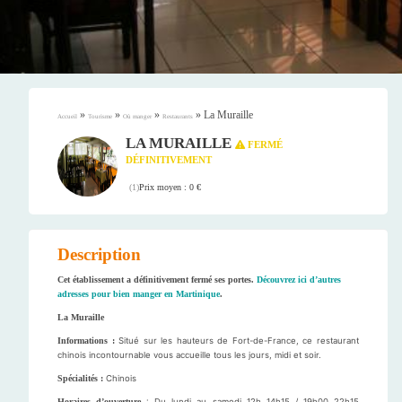
»
»
»
»
La Muraille
Accueil
Tourisme
Où manger
Restaurants
LA MURAILLE
FERMÉ
DÉFINITIVEMENT
Prix moyen : 0 €
(
1
)
Description
Cet établissement a définitivement fermé ses portes.
Découvrez ici d’autres
adresses pour bien manger en Martinique
.
La Muraille
Informations :
Situé sur les hauteurs de Fort-de-France, ce restaurant
chinois incontournable vous accueille tous les jours, midi et soir.
Spécialités :
Chinois
Horaires d’ouverture
: Du lundi au samedi 12h 14h15 / 19h00 22h15