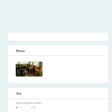
Photos
Avis
Saisissez votre réponse en chiffres
*
8
−
=
5