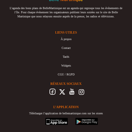
L’agenda des bons plans de BelleMartinique est un agenda qui regroupe tous les événements de
l’île. Pour chaque événement les organisateurs publient leurs soirées sur le site de Belle
Martinique que nous relayons ensuite auprès de la presse, les radios et télévisions.
LIENS UTILES
À propos
Contact
Tarifs
Widgets
CGU / RGPD
RÉSEAUX SOCIAUX
L’APPLICATION
Télécharger l’application de bellemartinique.com sur les stores
appstore
googleplay