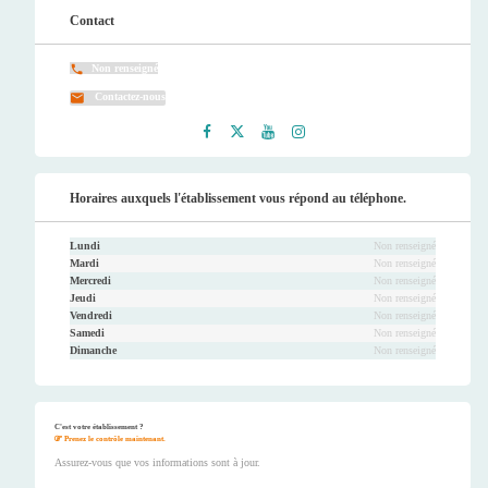
Contact
Non renseigné
Contactez-nous
Faceb
Twitt
Youtu
Instag
ook
er
be
ram
Horaires auxquels l'établissement vous répond au téléphone.
Lundi
Non renseigné
Mardi
Non renseigné
Mercredi
Non renseigné
Jeudi
Non renseigné
Vendredi
Non renseigné
Samedi
Non renseigné
Dimanche
Non renseigné
C'est votre établissement ?
Prenez le contrôle maintenant.
Assurez-vous que vos informations sont à jour.