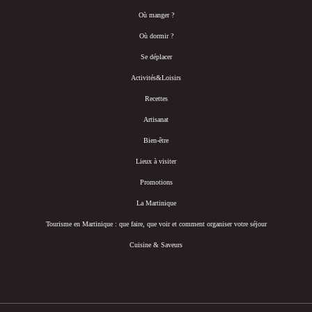
Où manger ?
Où dormir ?
Se déplacer
Activités&Loisirs
Recettes
Artisanat
Bien-être
Lieux à visiter
Promotions
La Martinique
Tourisme en Martinique : que faire, que voir et comment organiser votre séjour
Cuisine & Saveurs