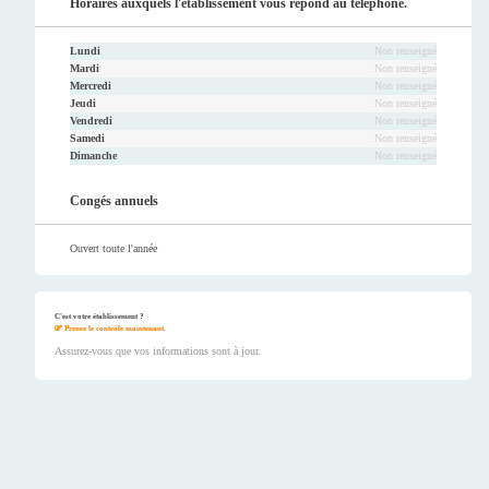
ook
er
be
ram
Horaires auxquels l'établissement vous répond au téléphone.
Lundi
Non renseigné
Mardi
Non renseigné
Mercredi
Non renseigné
Jeudi
Non renseigné
Vendredi
Non renseigné
Samedi
Non renseigné
Dimanche
Non renseigné
Congés annuels
Ouvert toute l'année
C'est votre établissement ?
Prenez le contrôle maintenant.
Assurez-vous que vos informations sont à jour.