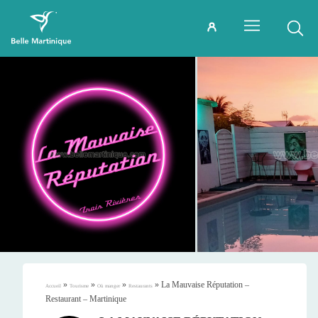
»
»
»
»
La Mauvaise Réputation –
Accueil
Tourisme
Où manger
Restaurants
Restaurant – Martinique