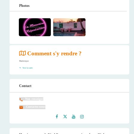
Photos
Comment s'y rendre ?
Martinique
Voir la carte
Contact
Non renseigné
Contactez-nous
Faceb
Twitt
Youtu
Instag