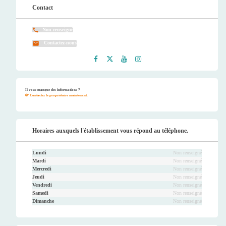
Contact
Non renseigné
Contactez-nous
Faceb
Twitt
Youtu
Instag
ook
er
be
ram
Il vous manque des informations ?
Contactez le propriétaire maintenant.
Horaires auxquels l'établissement vous répond au téléphone.
Lundi
Non renseigné
Mardi
Non renseigné
Mercredi
Non renseigné
Jeudi
Non renseigné
Vendredi
Non renseigné
Samedi
Non renseigné
Dimanche
Non renseigné