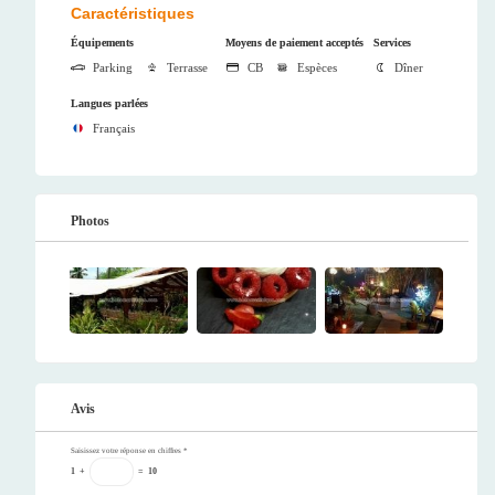
Caractéristiques
Équipements
Moyens de paiement acceptés
Services
Parking
Terrasse
CB
Espèces
Dîner
Langues parlées
Français
Photos
Avis
Saisissez votre réponse en chiffres
*
1
+
=
10