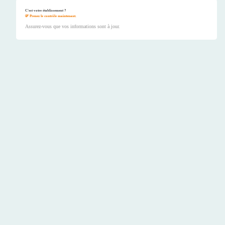
C'est votre établissement ?
Prenez le contrôle maintenant.
Assurez-vous que vos informations sont à jour.