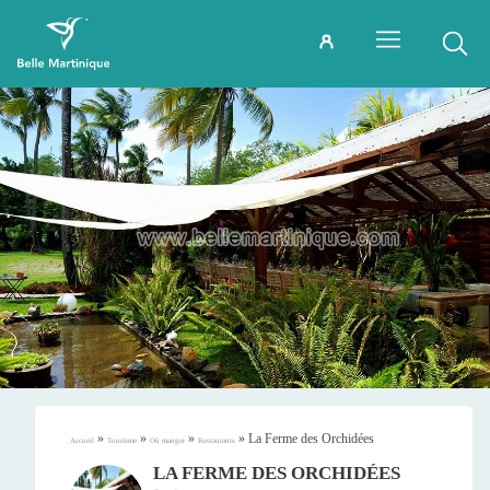
»
»
»
»
La Ferme des Orchidées
Accueil
Tourisme
Où manger
Restaurants
LA FERME DES ORCHIDÉES