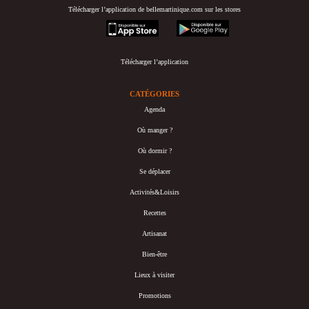
Télécharger l’application de bellemartinique.com sur les stores
appstore
googleplay
Télécharger l’application
CATÉGORIES
Agenda
Où manger ?
Où dormir ?
Se déplacer
Activités&Loisirs
Recettes
Artisanat
Bien-être
Lieux à visiter
Promotions