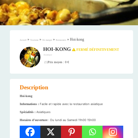
»
»
»
»
Hoi-kong
Accueil
Tourisme
Où manger
Restaurants
HOI-KONG
FERMÉ DÉFINITIVEMENT
Asiatique
Prix moyen : 0 €
(
1
)
Description
Hoi-kong
Informations :
Facile et rapide avec la restauration asiatique
Spécialités :
Asiatiques
Horaires d’ouverture
: Du lundi au Samedi 11h00 15h00