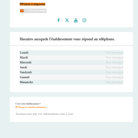
Vente à emporter
Contactez-nous
Faceb
Twitt
Youtu
Instag
ook
er
be
ram
Horaires auxquels l'établissement vous répond au téléphone.
Lundi
Non renseigné
Mardi
Non renseigné
Mercredi
Non renseigné
Jeudi
Non renseigné
Vendredi
Non renseigné
Samedi
Non renseigné
Dimanche
Non renseigné
C'est votre établissement ?
Prenez le contrôle maintenant.
Assurez-vous que vos informations sont à jour.