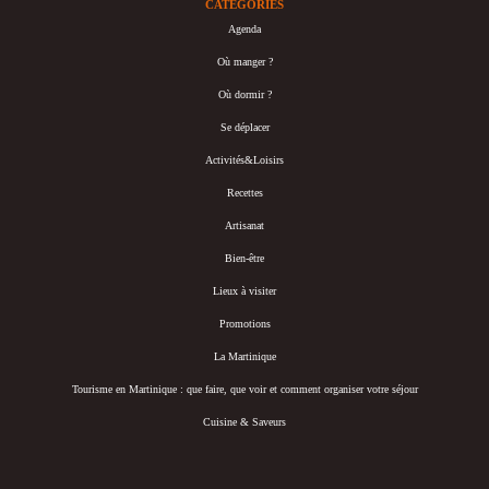
CATÉGORIES
Agenda
Où manger ?
Où dormir ?
Se déplacer
Activités&Loisirs
Recettes
Artisanat
Bien-être
Lieux à visiter
Promotions
La Martinique
Tourisme en Martinique : que faire, que voir et comment organiser votre séjour
Cuisine & Saveurs