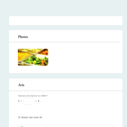
Photos
Avis
Saisissez votre réponse en chiffres
*
3
+
=
4