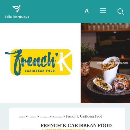
»
»
»
»
French’K Caribbean Food
Accueil
Tourisme
Où manger
Restaurants
FRENCH’K CARIBBEAN FOOD