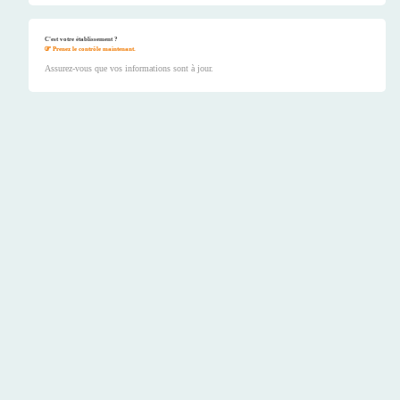
C'est votre établissement ?
Prenez le contrôle maintenant.
Assurez-vous que vos informations sont à jour.