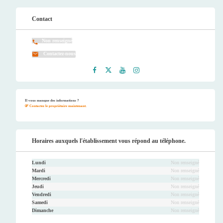
Contact
Non renseigné
Contactez-nous
Faceb
Twitt
Youtu
Instag
ook
er
be
ram
Il vous manque des informations ?
Contactez le propriétaire maintenant.
Horaires auxquels l'établissement vous répond au téléphone.
Lundi
Non renseigné
Mardi
Non renseigné
Mercredi
Non renseigné
Jeudi
Non renseigné
Vendredi
Non renseigné
Samedi
Non renseigné
Dimanche
Non renseigné