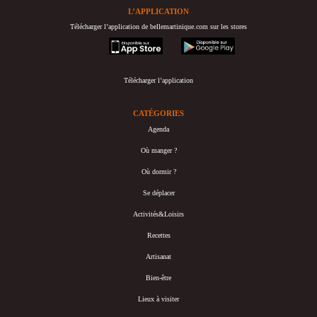
L’APPLICATION
Télécharger l’application de bellemartinique.com sur les stores
appstore
googleplay
Télécharger l’application
CATÉGORIES
Agenda
Où manger ?
Où dormir ?
Se déplacer
Activités&Loisirs
Recettes
Artisanat
Bien-être
Lieux à visiter